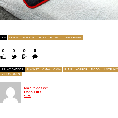
EM
CINEMA
HORROR
PELÚCIA E PANO
VIDEOGAMES
0
0
0
0
Comentários
RELACIONADOS
BLANKET
CAMA
CASA
FILME
HORROR
JAPÃO
JUST-FUNK
VIDEOGAMES
Mais textos de:
Dado Ellis
Site