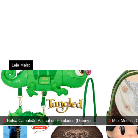
Leia Mais:
Bolsa Camaleão Pascal de Enrolados (Disney)
Mini-Mochila 
Mithril e o Pr
Rings)