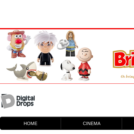
Os brin
HOME
CINEMA