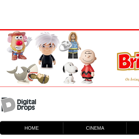
Os brin
HOME
CINEMA