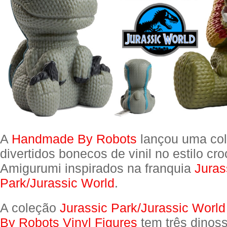
A
Handmade By Robots
lançou uma col
divertidos bonecos de vinil no estilo cr
Amigurumi inspirados na franquia
Juras
Park/Jurassic World
.
A coleção
Jurassic Park/Jurassic Wor
By Robots Vinyl Figures
tem três dinoss