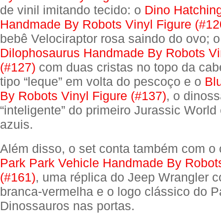
de vinil imitando tecido: o
Dino Hatchin
Handmade By Robots Vinyl Figure (#12
bebê Velociraptor rosa saindo do ovo; o
Dilophosaurus Handmade By Robots Vin
(#127)
com duas cristas no topo da cab
tipo “leque” em volta do pescoço e o
Bl
By Robots Vinyl Figure (#137)
, o dinos
“inteligente” do primeiro Jurassic World 
azuis.
Além disso, o set conta também com o 
Park Park Vehicle Handmade By Robots
(#161)
, uma réplica do Jeep Wrangler c
branca-vermelha e o logo clássico do 
Dinossauros nas portas.