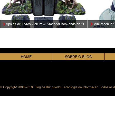
Apoios de Livros Gollum & Smeagol Bookends de O
Mini-Mochila 
Senhor dos Anéis
Monstros S.A. 
HOME
SOBRE O BLOG
© Copyright 2006-2019. Blog de Brinquedo. Tecnologia da Informação. Todos os di