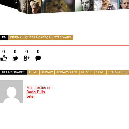
EM
CINEMA
QUEBRA-CABEÇA
STAR WARS
0
0
0
0
Comentários
RELACIONADOS
FILME
JIGSAW
JIGSAW-GIANT
PUZZLE
SCI-FI
STARWARS
Mais textos de:
Dado Ellis
Site