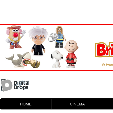
Os brin
HOME
CINEMA