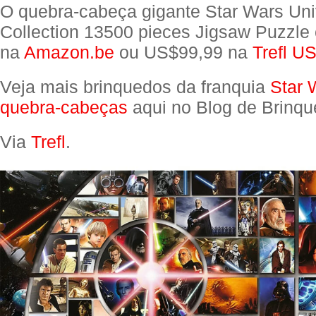
O quebra-cabeça gigante Star Wars Uni
Collection 13500 pieces Jigsaw Puzzle
na
Amazon.be
ou US$99,99 na
Trefl U
Veja mais brinquedos da franquia
Star 
quebra-cabeças
aqui no Blog de Brinqu
Via
Trefl
.