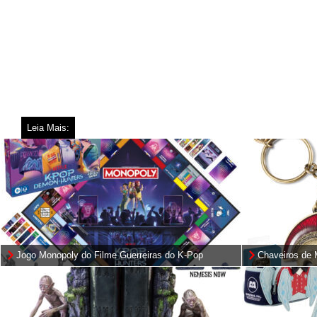
Leia Mais:
Jogo Monopoly do Filme Guerreiras do K-Pop
Chaveiros de 
(Netflix)
Christopher N