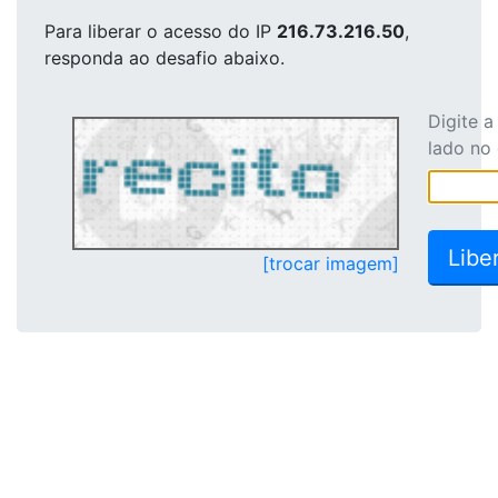
Para liberar o acesso
do IP
216.73.216.50
,
responda ao desafio abaixo.
Digite 
lado no
[trocar imagem]