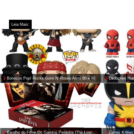
Leia Mais:
Bonecos Pop! Rocks Guns N’ Roses Anos 80 e 90
Dedoches Hom
Versões do Ar
Baralho do Filme Os Garotos Perdidos (The Lost
Cofres X-Men 