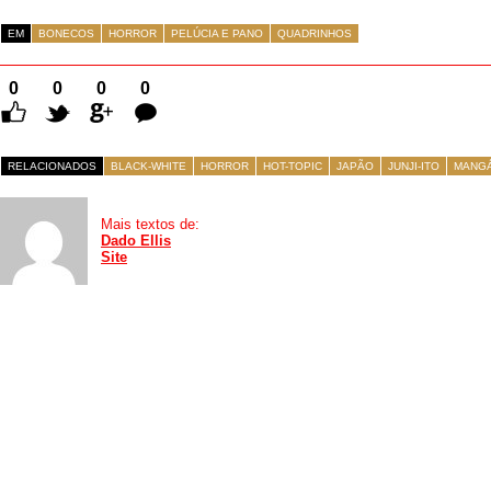
EM
BONECOS
HORROR
PELÚCIA E PANO
QUADRINHOS
0
0
0
0
Comentários
RELACIONADOS
BLACK-WHITE
HORROR
HOT-TOPIC
JAPÃO
JUNJI-ITO
MANG
Mais textos de:
Dado Ellis
Site