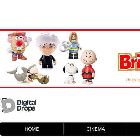
Os brin
HOME
CINEMA