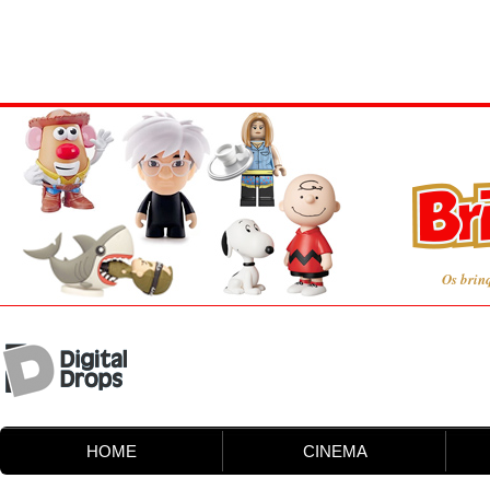
Os brin
HOME
CINEMA