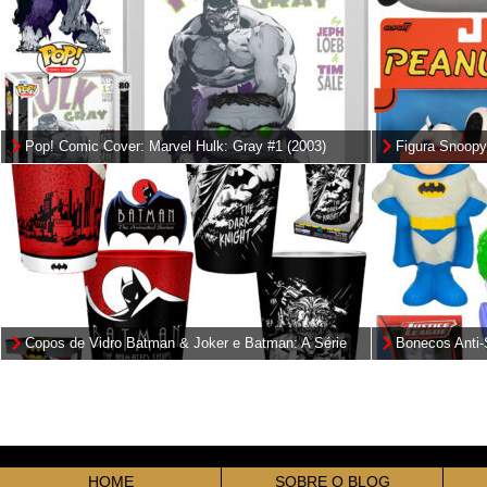
Pop! Comic Cover: Marvel Hulk: Gray #1 (2003)
Figura Snoop
Acabamento A
Copos de Vidro Batman & Joker e Batman: A Série
Bonecos Anti-
Animada
Flash, Batman
HOME
SOBRE O BLOG