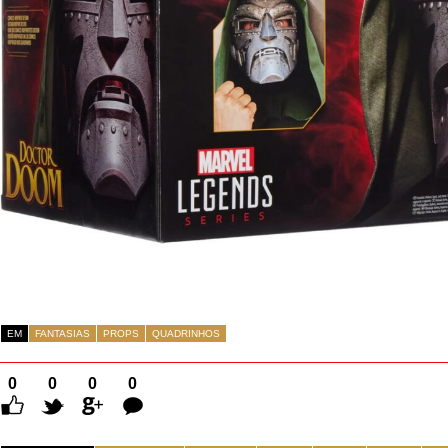
EM
FANTASIAS
PROPS
QUADRINHOS
0
0
0
0
Comentários