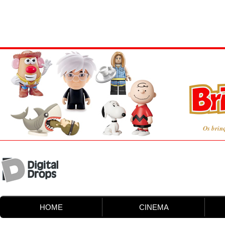
Os brin
HOME
CINEMA