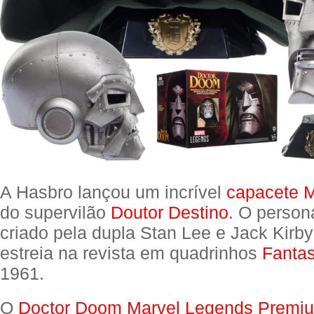
A Hasbro lançou um incrível
capacete M
do supervilão
Doutor Destino
. O person
criado pela dupla Stan Lee e Jack Kirby
estreia na revista em quadrinhos
Fantas
1961.
O
Doctor Doom Marvel Legends Premiu