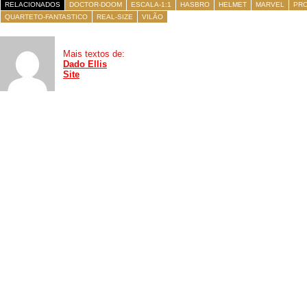
RELACIONADOS
DOCTOR-DOOM
ESCALA-1:1
HASBRO
HELMET
MARVEL
PR
QUARTETO-FANTASTICO
REAL-SIZE
VILÃO
Mais textos de:
Dado Ellis
Site