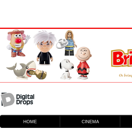
Os brin
HOME
CINEMA