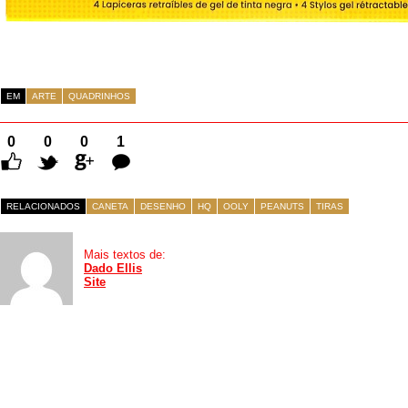
EM
ARTE
QUADRINHOS
0
0
0
1
Comentário
RELACIONADOS
CANETA
DESENHO
HQ
OOLY
PEANUTS
TIRAS
Mais textos de:
Dado Ellis
Site