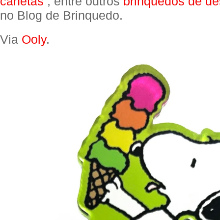
canetas
, entre outros
brinquedos de d
no Blog de Brinquedo.
Via
Ooly
.