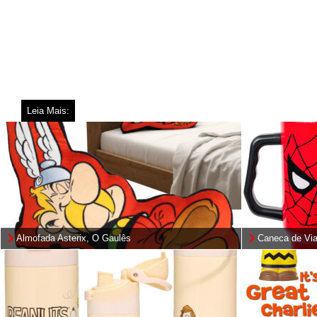
Leia Mais:
Almofada Asterix, O Gaulês
Caneca de Vi
Man de Aço In