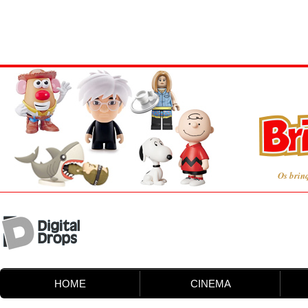
Os brin
HOME
CINEMA