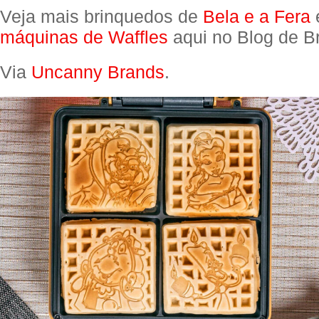
Veja mais brinquedos de
Bela e a Fera
máquinas de Waffles
aqui no Blog de B
Via
Uncanny Brands
.