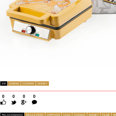
EM
CINEMA
COZINHA
DISNEY
0
0
0
0
Comentários
RELACIONADOS
BELA-E-FERA
CARTOON
CASA
COZINHA
DISNEY
FILME
M