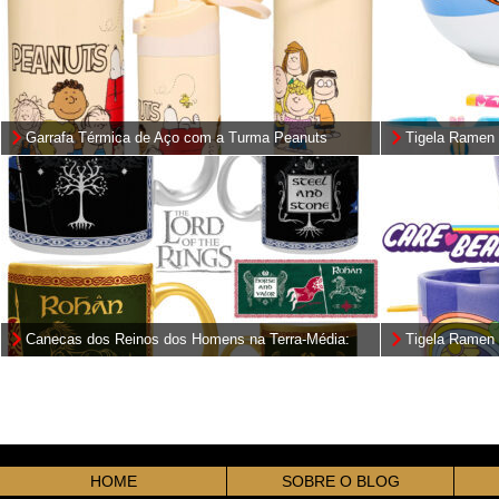
Garrafa Térmica de Aço com a Turma Peanuts
Tigela Ramen 
Superpoderos
Canecas dos Reinos dos Homens na Terra-Média:
Tigela Ramen 
Gondor e Rohan (O Senhor dos Anéis)
(Care Bears)
HOME
SOBRE O BLOG