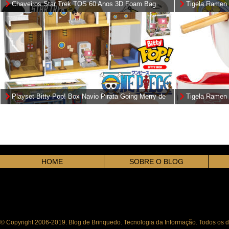
Chaveiros Star Trek TOS 60 Anos 3D Foam Bag
Tigela Ramen 
Clips
(Care Bears)
Playset Bitty Pop! Box Navio Pirata Going Merry de
Tigela Ramen
One Piece
HOME
SOBRE O BLOG
© Copyright 2006-2019. Blog de Brinquedo. Tecnologia da Informação. Todos os di