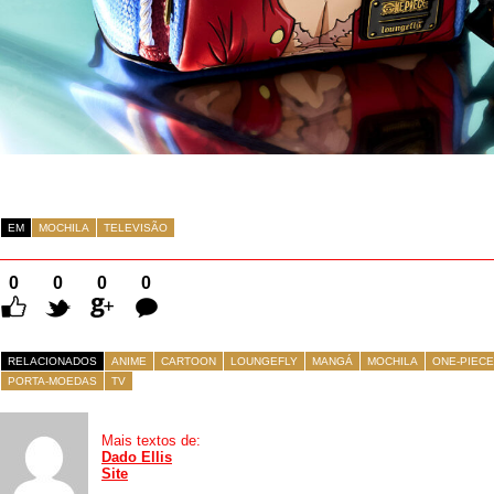
EM
MOCHILA
TELEVISÃO
0
0
0
0
Comentários
RELACIONADOS
ANIME
CARTOON
LOUNGEFLY
MANGÁ
MOCHILA
ONE-PIECE
PORTA-MOEDAS
TV
Mais textos de:
Dado Ellis
Site