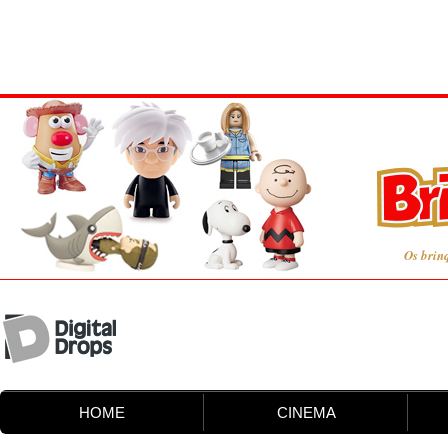
Os brin
HOME
CINEMA