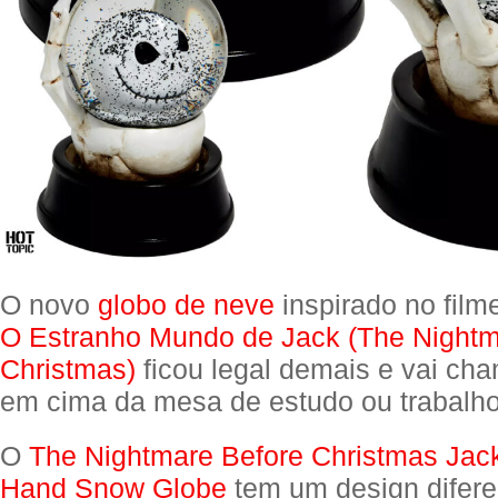
O novo
globo de neve
inspirado no film
O Estranho Mundo de Jack (The Nightm
Christmas)
ficou legal demais e vai ch
em cima da mesa de estudo ou trabalho
O
The Nightmare Before Christmas Jac
Hand Snow Globe
tem um design difer