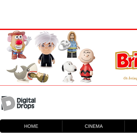
Os brin
HOME
CINEMA