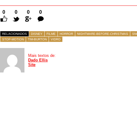
0
0
0
0
Comentários
RELACIONADOS
DISNEY
FILME
HORROR
NIGHTMARE-BEFORE-CHRISTMAS
SN
STOP-MOTION
TIM-BURTON
VIDRO
Mais textos de:
Dado Ellis
Site