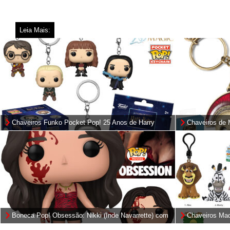
Leia Mais:
Chaveiros Funko Pocket Pop! 25 Anos de Harry
Chaveiros de 
Potter e a Pedra Filosofal
Christopher N
Boneca Pop! Obsessão: Nikki (Inde Navarrette) com
Chaveiros Mad
o “Salgueiro dos Desejos” (One Wish Willow)
(DreamWorks)