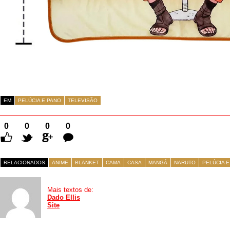
EM
PELÚCIA E PANO
TELEVISÃO
0
0
0
0
Comentários
RELACIONADOS
ANIME
BLANKET
CAMA
CASA
MANGÁ
NARUTO
PELÚCIA E
Mais textos de:
Dado Ellis
Site