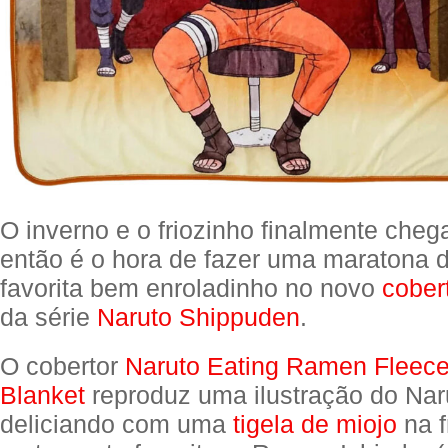
O inverno e o friozinho finalmente cheg
então é o hora de fazer uma maratona 
favorita bem enroladinho no novo
cober
da série
Naruto Shippuden
.
O cobertor
Naruto Eating Ramen Fleec
Blanket
reproduz uma ilustração do Nar
deliciando com uma
tigela de miojo
na f