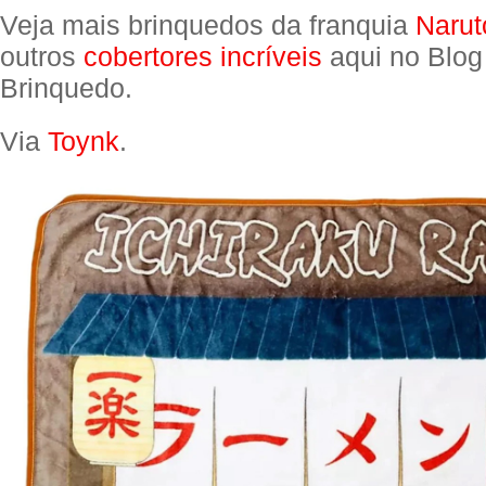
Veja mais brinquedos da franquia
Narut
outros
cobertores incríveis
aqui no Blog
Brinquedo.
Via
Toynk
.