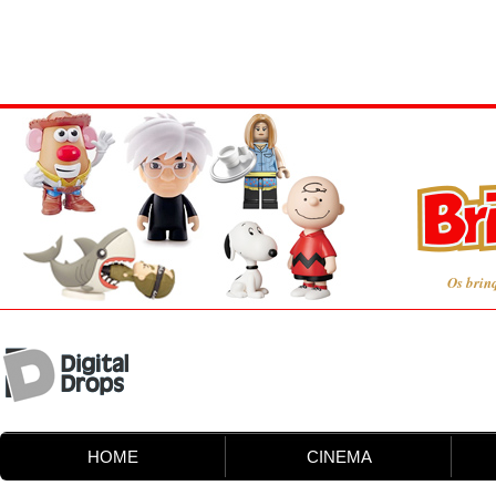
Os brin
HOME
CINEMA