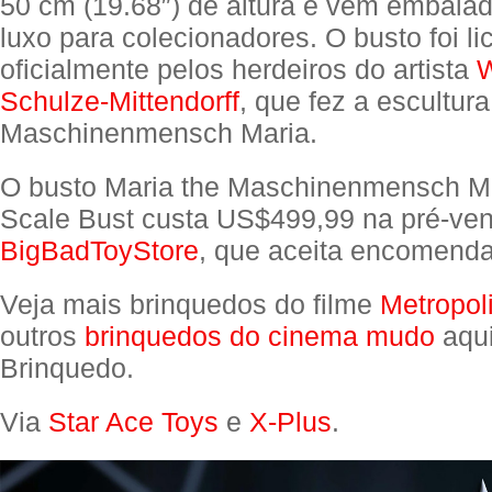
50 cm (19.68″) de altura e vem embala
luxo para colecionadores. O busto foi l
oficialmente pelos herdeiros do artista
W
Schulze-Mittendorff
, que fez a escultura
Maschinenmensch Maria.
O busto Maria the Maschinenmensch Me
Scale Bust custa US$499,99 na pré-ve
BigBadToyStore
, que aceita encomenda
Veja mais brinquedos do filme
Metropol
outros
brinquedos do cinema mudo
aqui
Brinquedo.
Via
Star Ace Toys
e
X-Plus
.