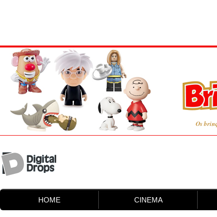
Os brin
HOME
CINEMA