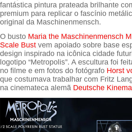
fantástica pintura prateada brilhante 
premium para replicar o fascínio metáli
original da Maschinenmensch.
O busto
Maria the Maschinenmensch Me
Scale Bust
vem apoiado sobre base es
design inspirado na icônica cidade futu
logotipo “Metropolis”. A escultura foi fe
no filme e em fotos do fotógrafo
Horst 
que costumava trabalhar com Fritz Lang
na cinemateca alemã
Deutsche Kinema