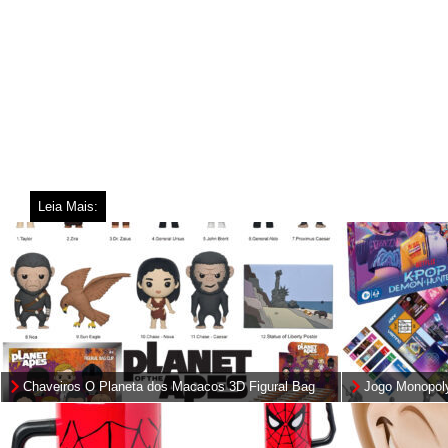
Leia Mais:
Chaveiros O Planeta dos Macacos 3D Figural Bag
Jogo Monopoly
Clips (Planet of the Apes)
(Netflix)