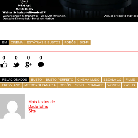
EM
CINEMA
ESTÁTUAS E BUSTOS
ROBÔS
SCI-FI
0
0
0
0
Comentários
RELACIONADOS
BUSTO
BUSTO-PERFEITO
CINEMA-MUDO
ESCALA-1:2
FILME
FRITZ-LANG
METROPOLIS-MARIA
ROBÔS
SCI-FI
STAR-ACE
WOMEN
X-PLUS
Mais textos de:
Dado Ellis
Site