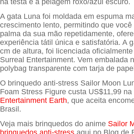
na testa e a pelagem roxo/azul escuro.
A gata Luna foi moldada em espuma ma
crescimento lento, permitindo que voc
palma da sua mão repetidamente, ofer
experiência tátil única e satisfatória. A
cm de altura, foi licenciada oficialmente 
Surreal Entertainment. Vem embalada 
polybag transparente com tarja de pape
O brinquedo anti-stress Sailor Moon L
Foam Stress Figure custa US$11,99 na
Entertainment Earth
, que aceita encom
Brasil.
Veja mais brinquedos do anime
Sailor 
brinquedos anti-stress
aqui no Blog de 