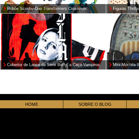
Robôs Scooby-Doo Transformers Crossover:
Figuras Thrill
Mysterious Prime & Automutt
Hightower, Rh
the Dragons)
Cobertor de Lance da Série Buffy, a Caça-Vampiros
Mini-Mochila I
Stranger Thin
HOME
SOBRE O BLOG