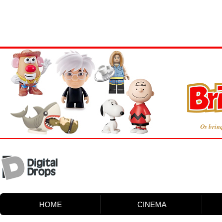
Os brin
HOME
CINEMA