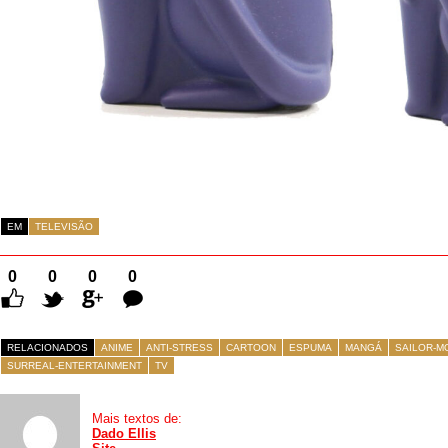
EM
TELEVISÃO
0
0
0
0
Comentários
RELACIONADOS
ANIME
ANTI-STRESS
CARTOON
ESPUMA
MANGÁ
SAILOR-M
SURREAL-ENTERTAINMENT
TV
Mais textos de:
Dado Ellis