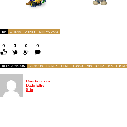
EM
CINEMA
DISNEY
MINI-FIGURAS
0
0
0
0
Comentários
RELACIONADOS
CARTOON
DISNEY
FILME
FUNKO
MINI-FIGURA
MYSTERY-MIN
Mais textos de:
Dado Ellis
Site