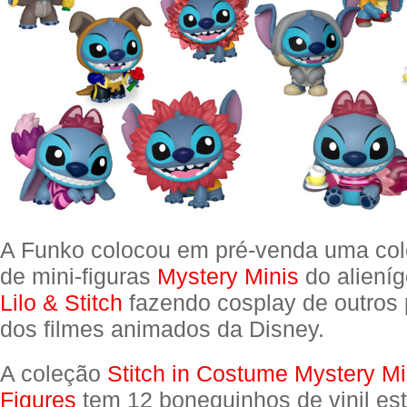
A Funko colocou em pré-venda uma col
de mini-figuras
Mystery Minis
do alieníg
Lilo & Stitch
fazendo cosplay de outros
dos filmes animados da Disney.
A coleção
Stitch in Costume Mystery Mi
Figures
tem 12 bonequinhos de vinil est