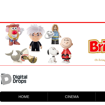
Os brin
HOME
CINEMA