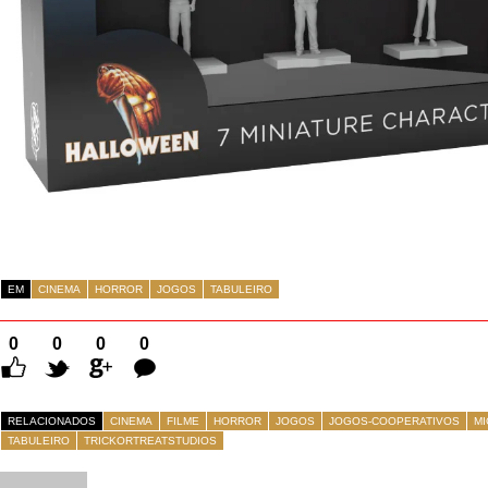
EM
CINEMA
HORROR
JOGOS
TABULEIRO
0
0
0
0
Comentários
RELACIONADOS
CINEMA
FILME
HORROR
JOGOS
JOGOS-COOPERATIVOS
MI
TABULEIRO
TRICKORTREATSTUDIOS