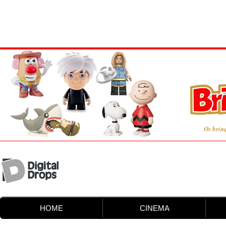
Os brin
HOME
CINEMA