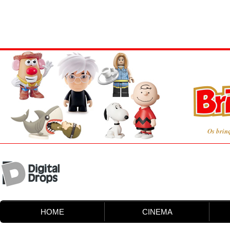
Os brin
HOME
CINEMA