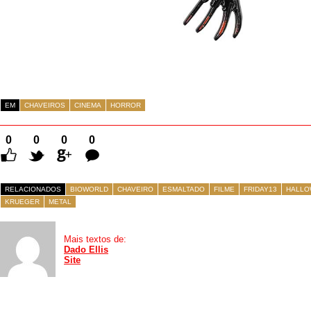
EM
CHAVEIROS
CINEMA
HORROR
0
0
0
0
Comentários
RELACIONADOS
BIOWORLD
CHAVEIRO
ESMALTADO
FILME
FRIDAY13
HALLO
KRUEGER
METAL
Mais textos de:
Dado Ellis
Site