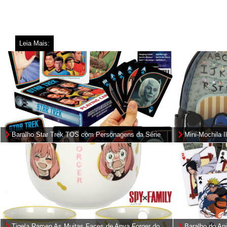
Leia Mais:
Baralho Star Trek TOS com Personagens da Série
Mini-Mochila I
Original
Stranger Thin
Tigela Ramen As Muitas Faces de Anya Forger do
Baralho do An