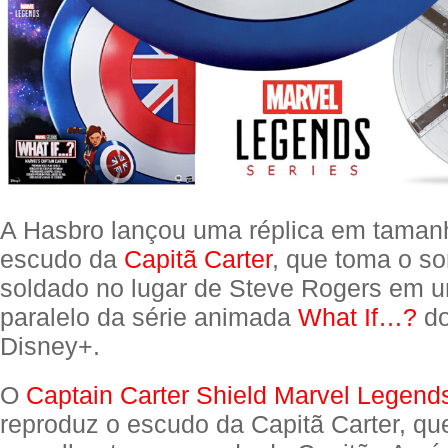
A Hasbro lançou uma réplica em tamanh
escudo da
Capitã Carter
, que toma o so
soldado no lugar de Steve Rogers em u
paralelo da série animada
What If…?
do
Disney+.
O
Captain Carter Shield Marvel Legend
reproduz o escudo da Capitã Carter, q