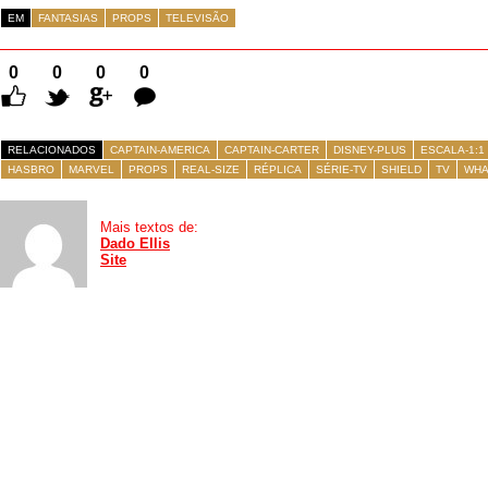
EM
FANTASIAS
PROPS
TELEVISÃO
0
0
0
0
Comentários
RELACIONADOS
CAPTAIN-AMERICA
CAPTAIN-CARTER
DISNEY-PLUS
ESCALA-1:1
HASBRO
MARVEL
PROPS
REAL-SIZE
RÉPLICA
SÉRIE-TV
SHIELD
TV
WHA
Mais textos de:
Dado Ellis
Site