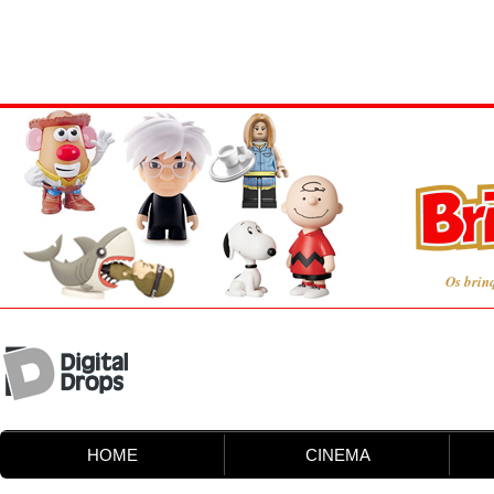
Os brin
HOME
CINEMA