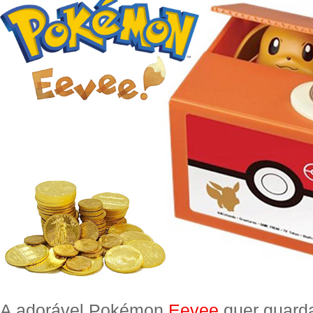
A adorável Pokémon
Eevee
quer guard