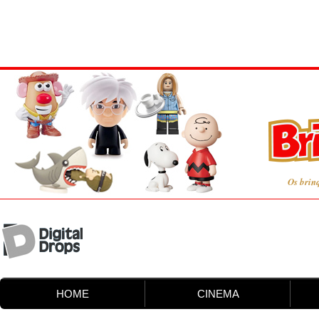
Os brin
HOME
CINEMA