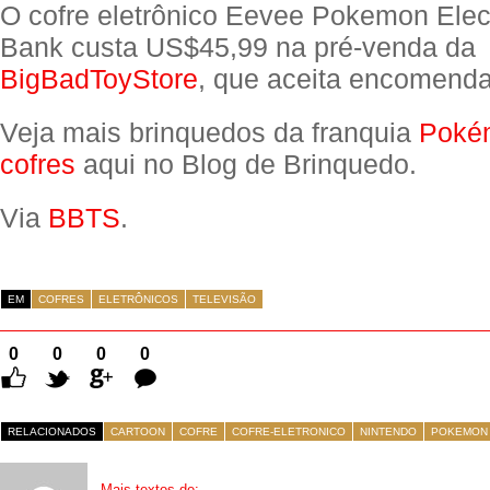
O cofre eletrônico Eevee Pokemon Elec
Bank custa US$45,99 na pré-venda da
BigBadToyStore
, que aceita encomenda
Veja mais brinquedos da franquia
Poké
cofres
aqui no Blog de Brinquedo.
Via
BBTS
.
EM
COFRES
ELETRÔNICOS
TELEVISÃO
0
0
0
0
Comentários
RELACIONADOS
CARTOON
COFRE
COFRE-ELETRONICO
NINTENDO
POKEMON
Mais textos de: