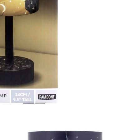
Controle
Espacial
Kit de Mo
Esportes
Outdoors
Móveis
Dollhous
Aquático
DIY
Bebês
Pedal
AAA
Publiedito