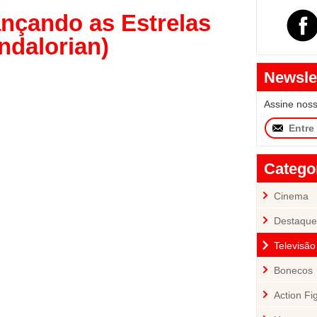
nçando as Estrelas
ndalorian)
Newsle
Assine nos
Catego
Cinema
Destaque
Televisão
Bonecos
Action Fi