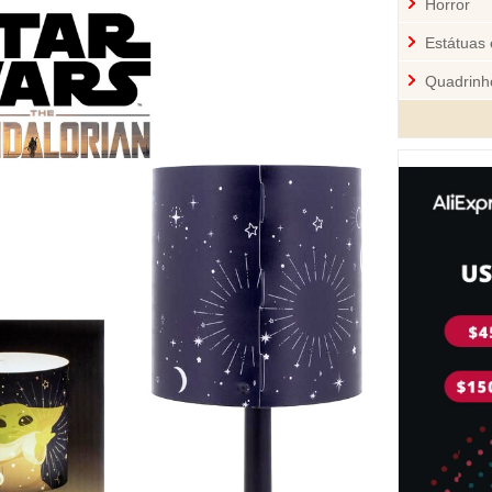
Horror
Estátuas 
Quadrinh
Cozinha
Mini-Figu
Disney
Star War
Pelúcia 
Jogos
Sci-Fi
Videoga
Quebra-
Personal