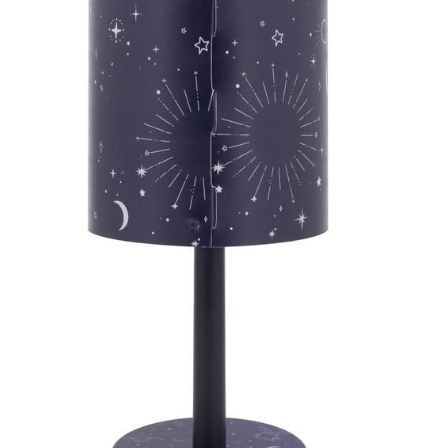
Uncatego
Others