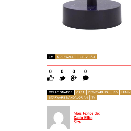
EM
STAR WARS
TELEVISÃO
0
0
0
0
Comentários
RELACIONADOS
CASA
DISNEY-PLUS
LED
LUMIN
STARWARS-MANDALORIAN
TV
Mais textos de:
Dado Ellis
Site