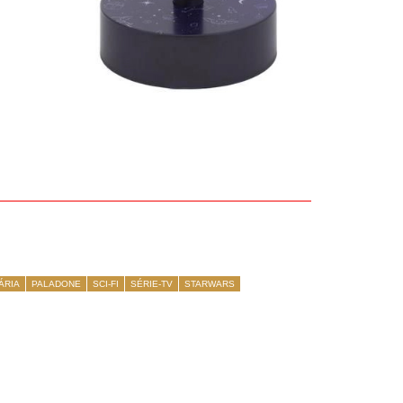
ÁRIA
PALADONE
SCI-FI
SÉRIE-TV
STARWARS