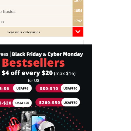
1977
1854
e Bustos
1792
os
veja mais categorias
1481
1322
ras
1283
1182
s
1074
e Pano
1019
877
743
mes
716
Cabeça
698
idades