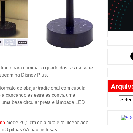
Música
Tabuleiro
Mochila
Cartas
Lego
Carros
Livros
indo para iluminar o quarto dos fãs da série
streaming Disney Plus.
Cofres
Arquiv
Bobble-H
formato de abajur tradicional com cúpula
 alcançando as estrelas contra uma
Lancheir
m uma base circular preta e lâmpada LED
Fantasia
Eletrônic
amp
mede 26,5 cm de altura e foi licenciado
Toy Art
om 3 pilhas AA não inclusas.