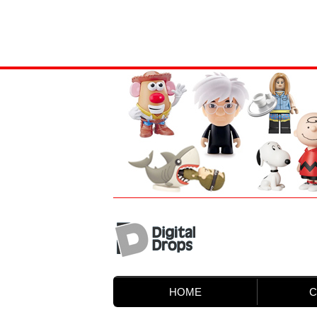
HOME
C