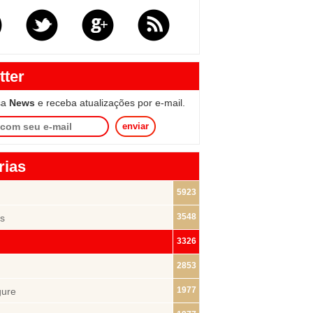
tter
sa
News
e receba atualizações por e-mail.
enviar
rias
5923
3548
s
3326
2853
1977
gure