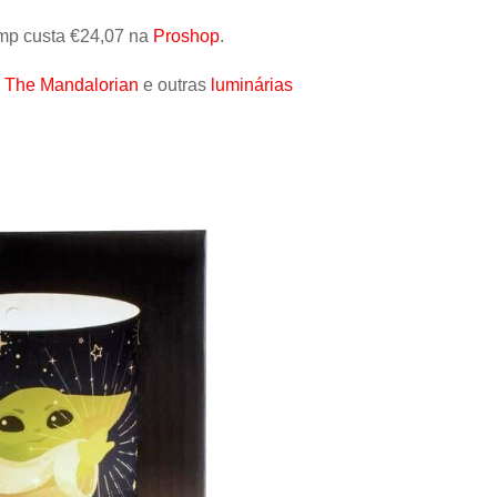
Papel
mp custa €24,07 na
Proshop
.
Outros
s The Mandalorian
e outras
luminárias
Robôs
Harry Pot
Natal
Doctor W
Star Trek
Educativ
Props
Arte
Ciências
Chaveiro
Madeira