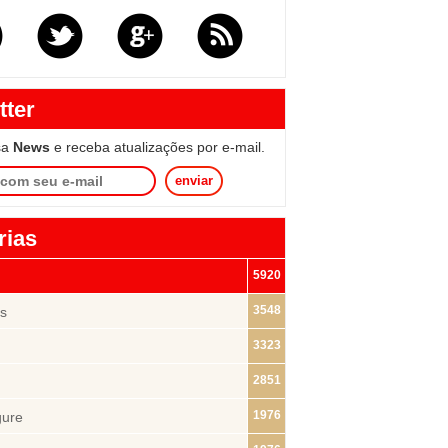
tter
sa
News
e receba atualizações por e-mail.
enviar
rias
5920
3548
s
3323
2851
1976
gure