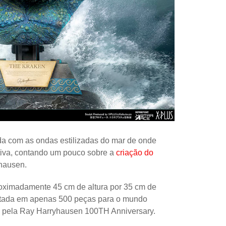
Controle
Espacial
Kit de Mo
Esportes
Outdoors
Móveis
Dollhous
Aquático
da com as ondas estilizadas do mar de onde
tiva, contando um pouco sobre a
criação do
DIY
yhausen.
Bebês
roximadamente 45 cm de altura por 35 cm de
Pedal
imitada em apenas 500 peças para o mundo
AAA
nte pela Ray Harryhausen 100TH Anniversary.
Publiedito