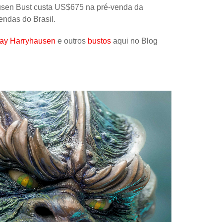
usen Bust custa US$675 na pré-venda da
Uncatego
endas do Brasil.
Others
ay Harryhausen
e outros
bustos
aqui no Blog