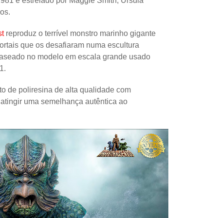
981 e estrelado por Maggie Smith, Ursula
Papel
os.
Outros
st
reproduz o terrível monstro marinho gigante
Robôs
ortais que os desafiaram numa escultura
i baseado no modelo em escala grande usado
Harry Pot
1.
Natal
ito de poliresina de alta qualidade com
Doctor W
e atingir uma semelhança autêntica ao
Star Trek
Educativ
Props
Arte
Ciências
Chaveiro
Madeira