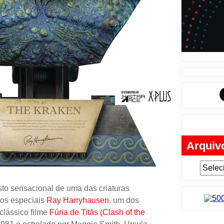
Música
Tabuleiro
Mochila
Cartas
Lego
Carros
Livros
Cofres
Arquiv
Bobble-H
Lancheir
Fantasia
o sensacional de uma das criaturas
Eletrônic
tos especiais
Ray Harryhausen
, um dos
 clássico filme
Fúria de Titãs (Clash of the
Toy Art