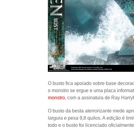
O busto fica apoiado sobre base decora
o monstro se ergue e uma placa informa
monstro
, com a assinatura de Ray Harr
O busto da besta aterrorizante mede ap
largura e pesa 9,8 quilos. A edição é l
todo e o busto foi licenciado oficialme