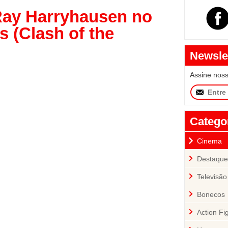
Ray Harryhausen no
s (Clash of the
Newsle
Assine nos
Catego
Cinema
Destaque
Televisão
Bonecos
Action Fi