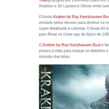
Titans)
dirigido por Desmond Davis em 1
Andress e Sir Laurence Olivier entre outr
O busto
Kraken by Ray Harryhausen Bu
enviado pelos deuses para destruir os m
super detalhada e colorida. O busto fo
para filmar os close-ups do épico de 198
O
Kraken by Ray Harryhausen Bust
é fe
pintura à mão para realçar os detalhes 
monstro das telas.