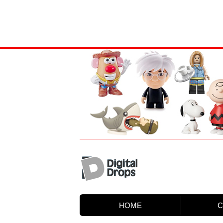
HOME
C