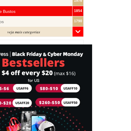
1976
1854
e Bustos
1790
os
veja mais categorias
1480
1319
ras
1283
1182
s
1074
e Pano
1018
877
743
mes
716
Cabeça
697
idades