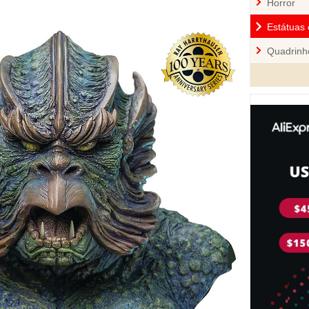
Horror
Estátuas 
Quadrinh
Cozinha
Mini-Figu
Disney
Star War
Pelúcia 
Jogos
Sci-Fi
Videoga
Quebra-
Personal