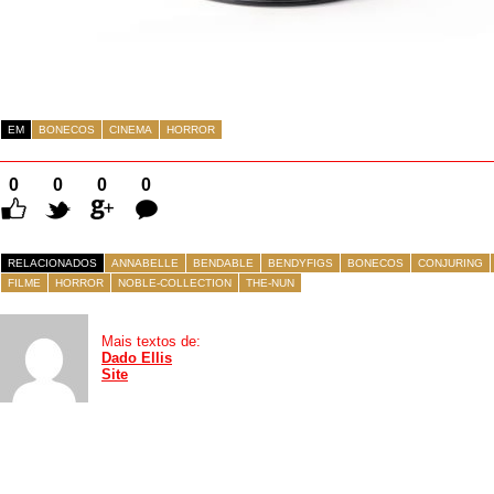
EM
BONECOS
CINEMA
HORROR
0
0
0
0
Comentários
RELACIONADOS
ANNABELLE
BENDABLE
BENDYFIGS
BONECOS
CONJURING
FILME
HORROR
NOBLE-COLLECTION
THE-NUN
Mais textos de:
Dado Ellis
Site