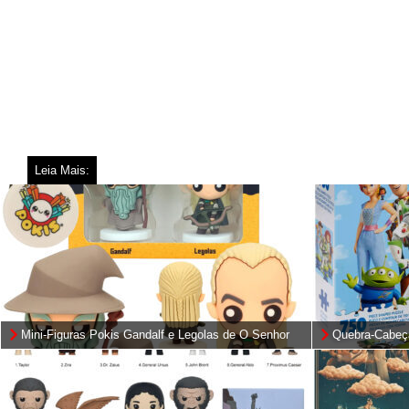
Leia Mais:
Mini-Figuras Pokis Gandalf e Legolas de O Senhor
Quebra-Cabeç
dos Anéis