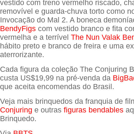
vestido com treno vermelho riscado, c
removível e guarda-chuva torto como no
Invocação do Mal 2. A boneca demoní
BendyFigs
com vestido branco e fita c
vermelha e a terrível
The Nun Valak Be
hábito preto e branco de freira e uma e
aterrorizante.
Cada figura da coleção The Conjuring 
custa US$19,99 na pré-venda da
BigBa
que aceita encomendas do Brasil.
Veja mais brinquedos da franquia de fi
Conjuring
e outras
figuras bendables
aq
Brinquedo.
Via
BBTS
.