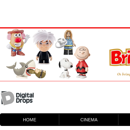
Os brin
HOME
CINEMA