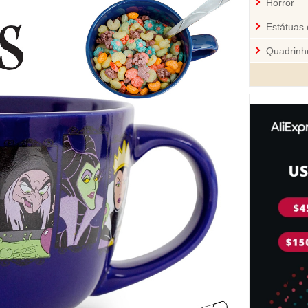
Horror
Estátuas 
Quadrinh
Cozinha
Mini-Figu
Disney
Star War
Pelúcia 
Jogos
Sci-Fi
Videoga
Quebra-
Personal