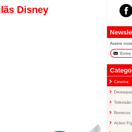
lãs Disney
Newsle
Assine nos
Catego
Cinema
Destaque
Televisão
Bonecos
Action Fi