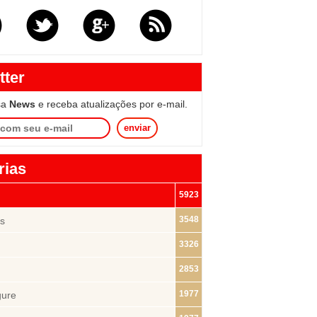
tter
sa
News
e receba atualizações por e-mail.
enviar
rias
5923
3548
s
3326
2853
1977
gure