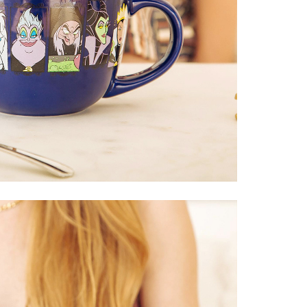
Uncatego
Others