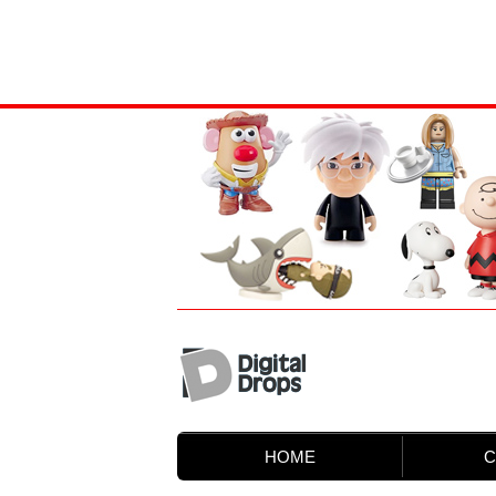
HOME
C