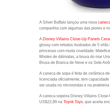
A Silver Buffalo lançou uma nova
caneca
companhia com algumas das piores e m
A
Disney Villains Close-Up Panels Cer
glossy com retratos ilustrados de 5 vilãs
princesas com muita crueldade: Malefice
filhotes de dálmatas, a bruxa do mar Ur
Bruxa de Branca de Neve e os Sete Anõ
A caneca de sopa é feita de cerâmica de
licenciada oficialmente, tem capacidade
ser usada no microondas e na prateleira
A caneca sopeira Disney Villains Clos
US$22,99 na
Toynk Toys
, que aceita en