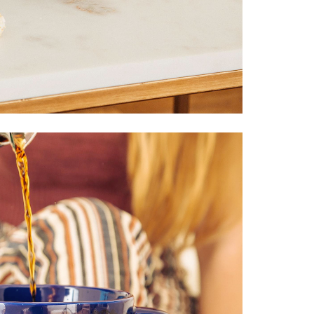
Controle
Espacial
Kit de Mo
Esportes
Outdoors
Móveis
Dollhous
Aquático
DIY
Bebês
Pedal
AAA
Publiedito