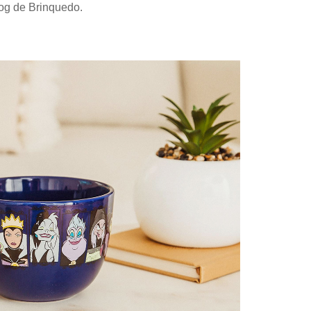
og de Brinquedo.
Papel
Outros
Robôs
Harry Pot
Natal
Doctor W
Star Trek
Educativ
Props
Arte
Ciências
Chaveiro
Madeira