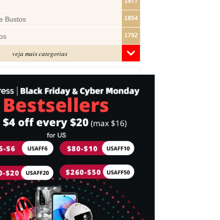
1977
1854
e Bustos
1792
os
veja mais categorias
1481
1322
ras
1283
1182
s
1074
e Pano
1019
877
743
mes
716
Cabeça
698
idades