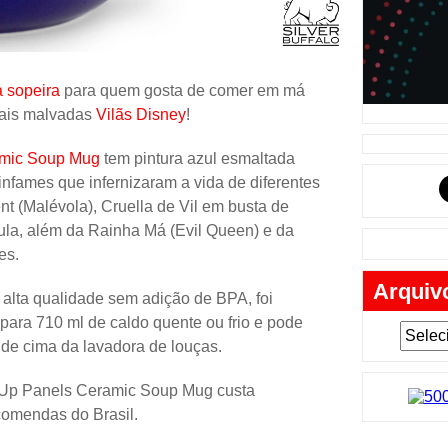
Música
Tabuleiro
Mochila
 sopeira
para quem gosta de comer em má
ais malvadas
Vilãs Disney
!
Cartas
Lego
amic Soup Mug
tem pintura azul esmaltada
 infames que infernizaram a vida de diferentes
Carros
nt (Malévola), Cruella de Vil em busta de
Livros
sula, além da Rainha Má (Evil Queen) e da
es.
Cofres
Arquiv
Bobble-H
 alta qualidade sem adição de BPA, foi
 para 710 ml de caldo quente ou frio e pode
Lancheir
 de cima da lavadora de louças.
Fantasia
e-Up Panels Ceramic Soup Mug custa
Eletrônic
comendas do Brasil.
Toy Art