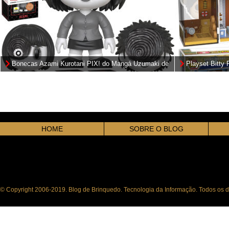
Bonecas Azami Kurotani PIX! do Mangá Uzumaki de
Playset Bitty
Junji Ito
One Piece
HOME
SOBRE O BLOG
© Copyright 2006-2019. Blog de Brinquedo. Tecnologia da Informação. Todos os di