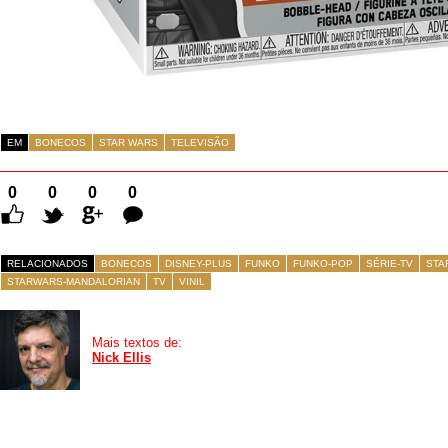
EM
BONECOS
STAR WARS
TELEVISÃO
0
0
0
0
Comentários
RELACIONADOS
BONECOS
DISNEY-PLUS
FUNKO
FUNKO-POP
SÉRIE-TV
STA
STARWARS-MANDALORIAN
TV
VINIL
Mais textos de:
Nick Ellis