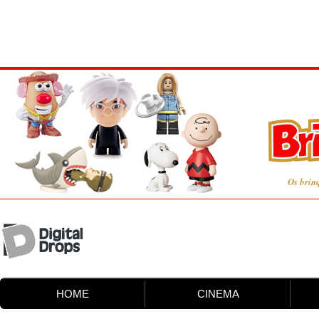
Os brin
HOME
CINEMA