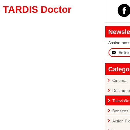
e TARDIS Doctor
Newsle
Assine nos
Catego
Cinema
Destaque
Televisão
Bonecos
Action Fi