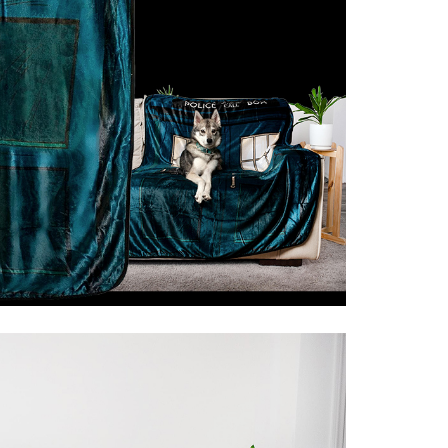
Controle
Espacial
Kit de Mo
Esportes
Outdoors
Móveis
Dollhous
Aquático
DIY
Bebês
Pedal
AAA
Publiedito