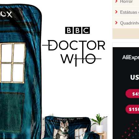
Horror
Estátuas 
Quadrinh
Cozinha
Mini-Figu
Disney
Star War
Pelúcia 
Jogos
Sci-Fi
Videoga
Quebra-
Personal