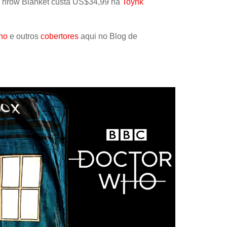
Throw Blanket custa US$34,99 na
Toynk
Papel
Outros
ho
e outros
cobertores
aqui no Blog de
Robôs
Harry Pot
Natal
Doctor W
Star Trek
Educativ
Props
Arte
Ciências
Chaveiro
Madeira