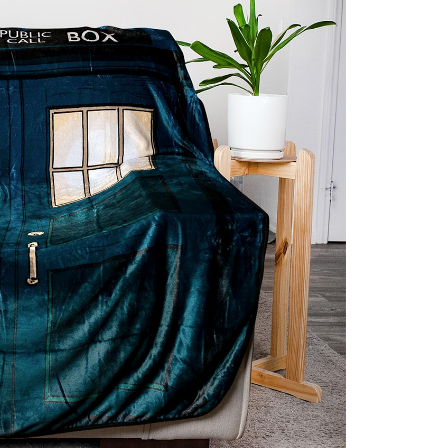
Uncatego
Others