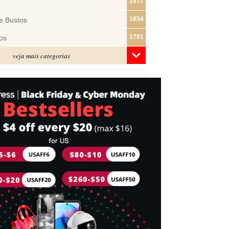
1977
1854
e Bustos
1791
os
veja mais categorias
1480
1321
ras
1283
1182
s
1074
e Pano
1018
877
743
mes
716
Cabeça
698
idades