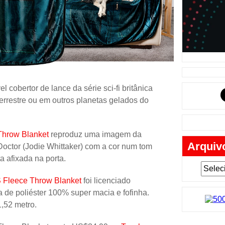
Música
Tabuleiro
Mochila
Cartas
Lego
l cobertor de lance da série sci-fi britânica
Carros
errestre ou em outros planetas gelados do
Livros
Cofres
Throw Blanket
reproduz uma imagem da
Arquiv
Bobble-H
octor (Jodie Whittaker) com a cor num tom
a afixada na porta.
Lancheir
 Fleece Throw Blanket
foi licenciado
Fantasia
la de poliéster 100% super macia e fofinha.
Eletrônic
,52 metro.
Toy Art