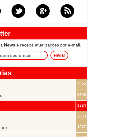
tter
sa
News
e receba atualizações por e-mail.
enviar
rias
5922
3548
s
3324
2853
1977
gure