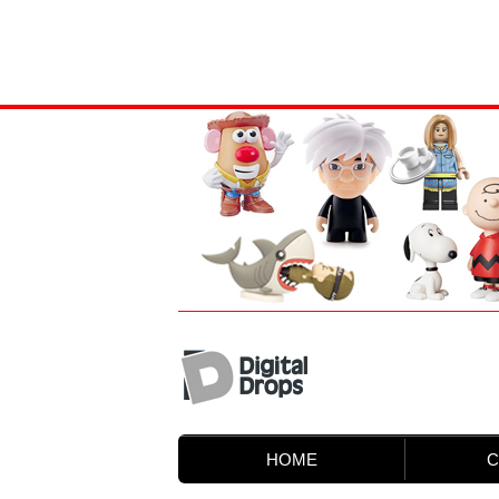
HOME
C