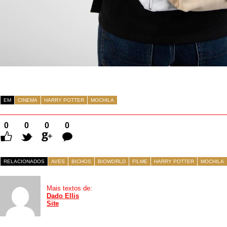
EM
CINEMA
HARRY POTTER
MOCHILA
0
0
0
0
Comentários
RELACIONADOS
AVES
BICHOS
BIOWORLD
FILME
HARRY POTTER
MOCHILA
Mais textos de:
Dado Ellis
Site