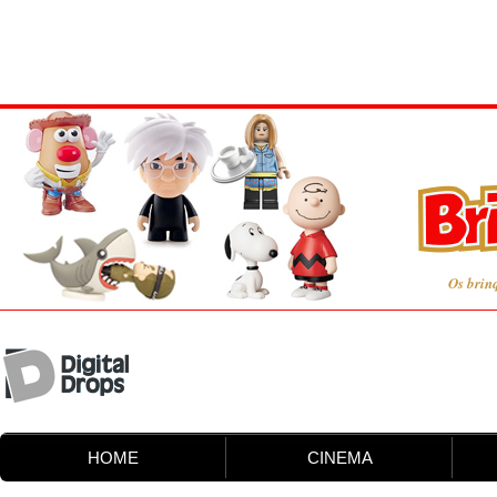
Os brin
HOME
CINEMA