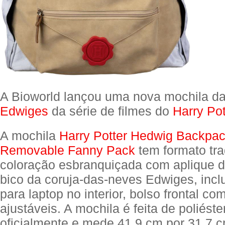
A Bioworld lançou uma nova mochila d
Edwiges
da série de filmes do
Harry Pot
A mochila
Harry Potter Hedwig Backpac
Removable Fanny Pack
tem formato tra
coloração esbranquiçada com aplique d
bico da coruja-das-neves Edwiges, incl
para laptop no interior, bolso frontal co
ajustáveis. A mochila é feita de poliéste
oficialmente e mede 41,9 cm por 31,7 c