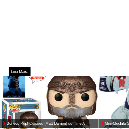
Leia Mais:
Boneco Pop! Odisseu (Matt Damon) do filme A
Mini-Mochila 
Odisseia de Christopher Nolan
Monstros S.A. 