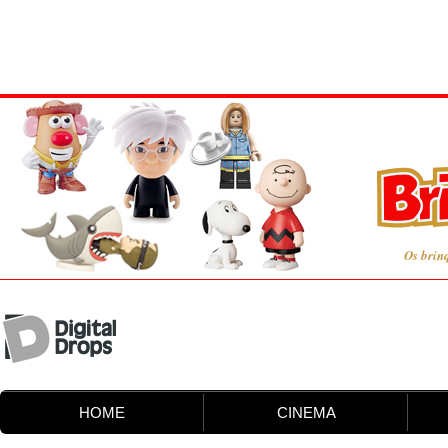
Os brin
HOME
CINEMA