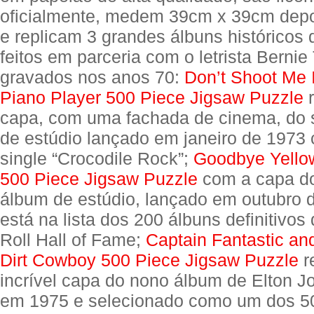
oficialmente, medem 39cm x 39cm depo
e replicam 3 grandes álbuns históricos 
feitos em parceria com o letrista Bernie
gravados nos anos 70:
Don’t Shoot Me 
Piano Player 500 Piece Jigsaw Puzzle
r
capa, com uma fachada de cinema, do 
de estúdio lançado em janeiro de 1973
single “Crocodile Rock”;
Goodbye Yello
500 Piece Jigsaw Puzzle
com a capa do
álbum de estúdio, lançado em outubro 
está na lista dos 200 álbuns definitivo
Roll Hall of Fame;
Captain Fantastic an
Dirt Cowboy 500 Piece Jigsaw Puzzle
r
incrível capa do nono álbum de Elton J
em 1975 e selecionado como um dos 5