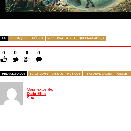
EM
DESTAQUES
MÚSICA
PERSONALIDADES
QUEBRA-CABEÇA
0
0
0
0
Comentários
RELACIONADOS
ELTON-JOHN
JIGSAW
MÚSICOS
PERSONALIDADES
PUZZLE
Mais textos de:
Dado Ellis
Site