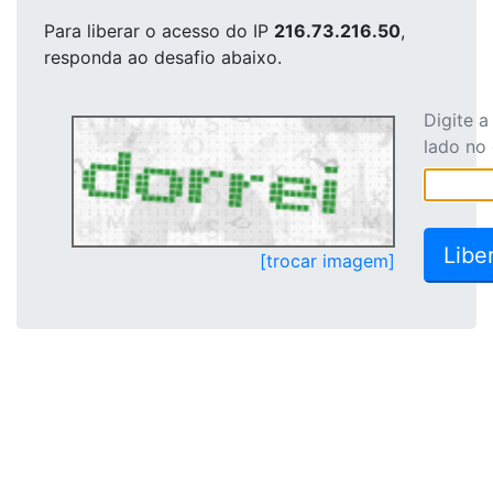
Para liberar o acesso
do IP
216.73.216.50
,
responda ao desafio abaixo.
Digite 
lado no
[trocar imagem]