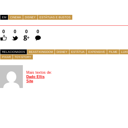
EM
CINEMA
DISNEY
ESTÁTUAS E BUSTOS
0
0
0
0
Comentários
RELACIONADOS
BEAST-KINGDOM
DISNEY
ESTÁTUA
EXPENSIVE
FILME
LUX
PIXAR
TOY-STORY
Mais textos de:
Dado Ellis
Site