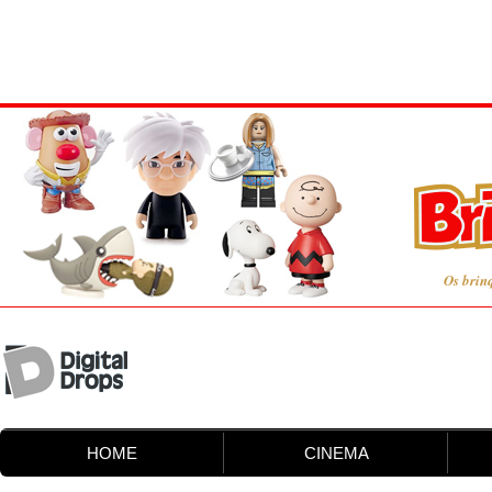
Os brin
HOME
CINEMA