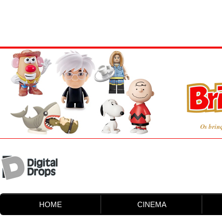
Os brin
HOME
CINEMA