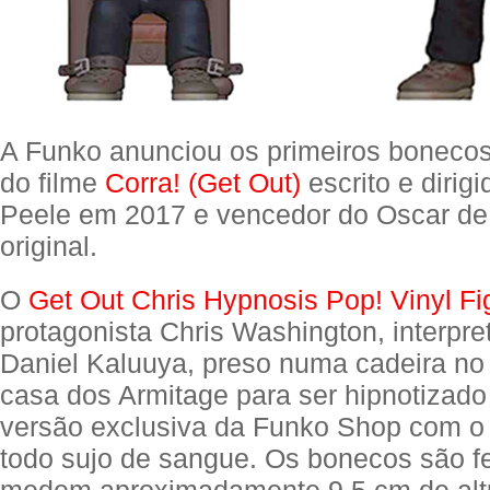
A Funko anunciou os primeiros boneco
do filme
Corra! (Get Out)
escrito e dirig
Peele em 2017 e vencedor do Oscar de 
original.
O
Get Out Chris Hypnosis Pop! Vinyl Fi
protagonista Chris Washington, interpre
Daniel Kaluuya, preso numa cadeira no
casa dos Armitage para ser hipnotizad
versão exclusiva da Funko Shop com o
todo sujo de sangue. Os bonecos são fei
medem aproximadamente 9,5 cm de alt