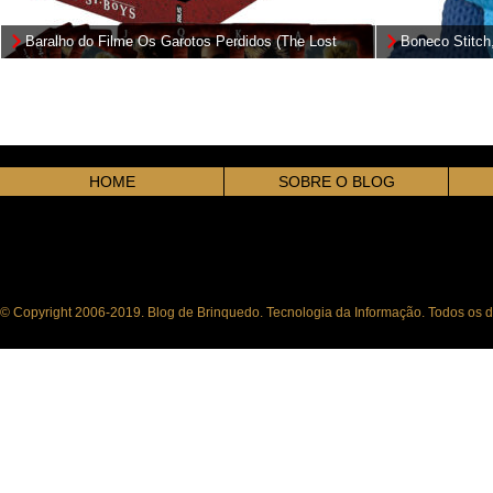
Baralho do Filme Os Garotos Perdidos (The Lost
Boneco Stitch
Boys) de Joel Schumacher
Handmade By 
HOME
SOBRE O BLOG
© Copyright 2006-2019. Blog de Brinquedo. Tecnologia da Informação. Todos os di