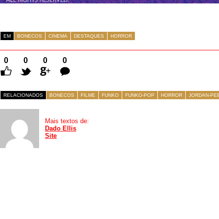
EM
BONECOS
CINEMA
DESTAQUES
HORROR
0
0
0
0
Comentários
RELACIONADOS
BONECOS
FILME
FUNKO
FUNKO-POP
HORROR
JORDAN-PE
Mais textos de:
Dado Ellis
Site