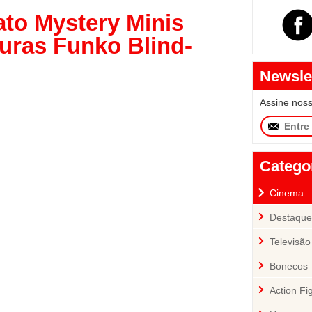
ato Mystery Minis
guras Funko Blind-
Newsle
Assine nos
Catego
Cinema
Destaque
Televisão
Bonecos
Action Fi