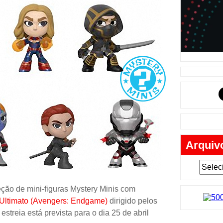
Música
Tabuleiro
Mochila
Cartas
Lego
Carros
Livros
Cofres
Arquiv
Bobble-H
Lancheir
Fantasia
ão de mini-figuras Mystery Minis com
Eletrônic
 Ultimato (Avengers: Endgame)
dirigido pelos
treia está prevista para o dia 25 de abril
Toy Art