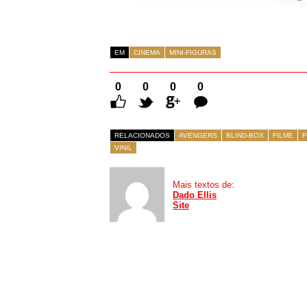
EM
CINEMA
MINI-FIGURAS
0
0
0
0
Comentários
RELACIONADOS
AVENGERS
BLIND-BOX
FILME
F
VINIL
Mais textos de:
Dado Ellis
Site