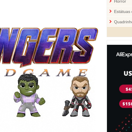
Horror
Estátuas 
Quadrinh
Cozinha
Mini-Figu
Disney
Star War
Pelúcia 
Jogos
Sci-Fi
Videoga
Quebra-
Personal