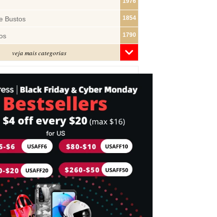
1976
1854
e Bustos
1790
os
veja mais categorias
1480
1319
ras
1283
1182
s
1074
e Pano
1018
877
743
mes
716
Cabeça
697
idades