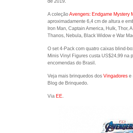
de 2019.
A coleção
Avengers: Endgame Mystery M
aproximadamente 6,4 cm de altura e emb
Iron Man, Captain America, Hulk, Thor, 
Thanos, Nebula, Black Widow e War Mach
O set 4-Pack com quatro caixas blind-b
Minis Vinyl Figures custa US$24,99 na 
encomendas do Brasil.
Veja mais brinquedos dos
Vingadores
e 
Blog de Brinquedo.
Via
EE
.