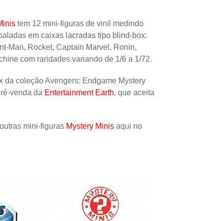
Papel
inis
tem 12 mini-figuras de vinil medindo
Outros
aladas em caixas lacradas tipo blind-box:
Robôs
Ant-Man, Rocket, Captain Marvel, Ronin,
ine com raridades variando de 1/6 a 1/72.
Harry Pot
Natal
ox da coleção Avengers: Endgame Mystery
pré-venda da
Entertainment Earth
, que aceita
Doctor W
Star Trek
outras mini-figuras
Mystery Minis
aqui no
Educativ
Props
Arte
Ciências
Chaveiro
Madeira