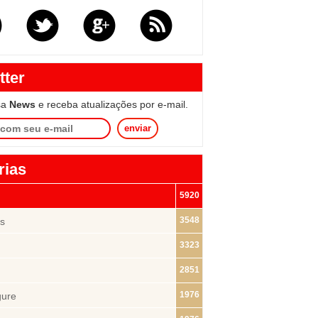
tter
sa
News
e receba atualizações por e-mail.
enviar
rias
5920
3548
s
3323
2851
1976
gure