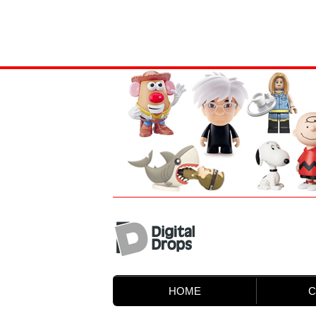
HOME
C