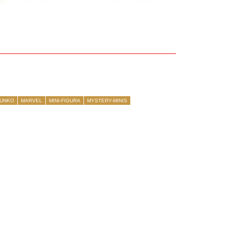
Uncatego
Others
UNKO
MARVEL
MINI-FIGURA
MYSTERY-MINIS