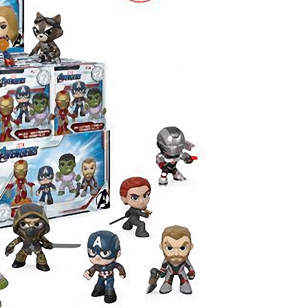
Controle
Espacial
Kit de Mo
Esportes
Outdoors
Móveis
Dollhous
Aquático
DIY
Bebês
Pedal
AAA
Publiedito