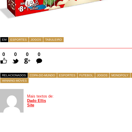
EM
ESPORTES
JOGOS
TABULEIRO
0
0
0
0
Comentários
RELACIONADOS
COPA-DO-MUNDO
ESPORTES
FUTEBOL
JOGOS
MONOPOLY
WINNING-MOVES
Mais textos de:
Dado Ellis
Site