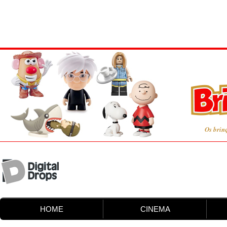
Os brin
HOME
CINEMA