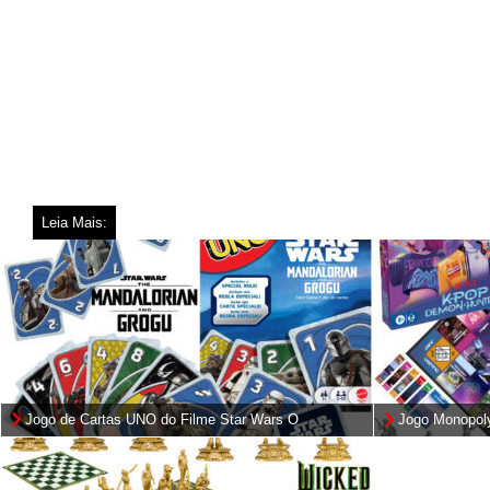
Leia Mais:
Jogo de Cartas UNO do Filme Star Wars O
Jogo Monopoly
Mandaloriano e Grogu
(Netflix)