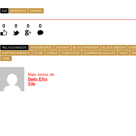
EM
BONECOS
CINEMA
0
0
0
0
Comentários
RELACIONADOS
ANIVERSÁRIO
ANT-MAN
BLACK-PANTHER
BLACK-WIDOW
BON
CAPTAIN-AMERICA
FILME
FUNKO
FUNKO-POP
GUARDIANS-GALAXY
HULK
MA
VINIL
Mais textos de:
Dado Ellis
Site