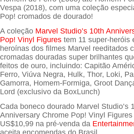
Vespa (2018), com uma coleção especi
Pop! cromados de dourado!
A coleção
Marvel Studio’s 10th Annive
Pop! Vinyl Figures
tem 11 super-heróis 
heroínas dos filmes Marvel reeditados 
cromadas douradas super brilhantes q
feitos de ouro, incluindo: Capitão Amé
Ferro, Viúva Negra, Hulk, Thor, Loki, P
Gamorra, Homem-Formiga, Groot Dança
Lord (exclusivo da BoxLunch)
Cada boneco dourado Marvel Studio’s 
Anniversary Chrome Pop! Vinyl Figures
US$10,99 na pré-venda da
Entertainme
aceita encomendas do Brasil.