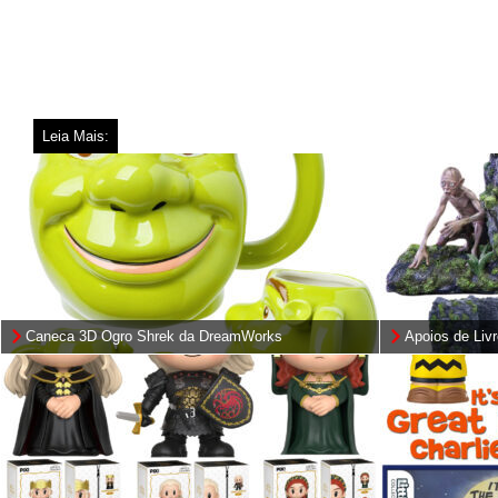
Leia Mais:
Caneca 3D Ogro Shrek da DreamWorks
Apoios de Li
Senhor dos An