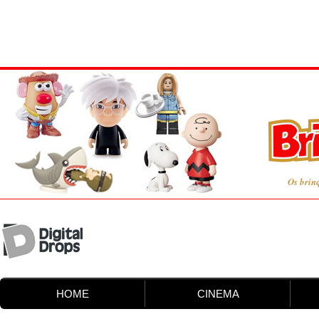
Os brin
HOME
CINEMA