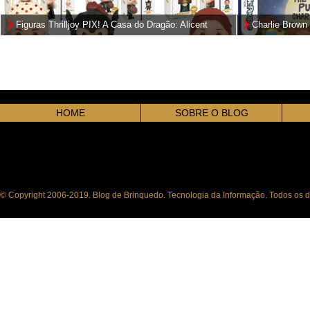
Figuras Thrilljoy PIX! A Casa do Dragão: Alicent
Charlie Brown 
Hightower, Rhaenyra e Daemon Targaryen (House of
Collector
the Dragons)
HOME
SOBRE O BLOG
© Copyright 2006-2019. Blog de Brinquedo. Tecnologia da Informação. Todos os di