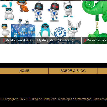
2,3 cm de Altura (Blind Bag)
Monstros S.A. 
Mini-Figuras Astro Bot Mystery Minis (Blind-Box)
Bolsa Camaleã
HOME
SOBRE O BLOG
© Copyright 2006-2019. Blog de Brinquedo. Tecnologia da Informação. Todos os di