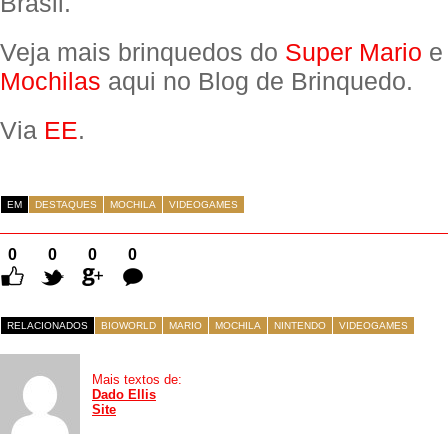
Brasil.
Veja mais brinquedos do
Super Mario
e 
Mochilas
aqui no Blog de Brinquedo.
Via
EE
.
EM
DESTAQUES
MOCHILA
VIDEOGAMES
0
0
0
0
Comentários
RELACIONADOS
BIOWORLD
MARIO
MOCHILA
NINTENDO
VIDEOGAMES
Mais textos de:
Dado Ellis
Site