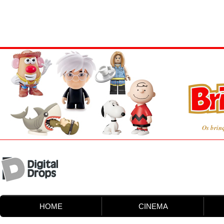
Os brin
HOME
CINEMA