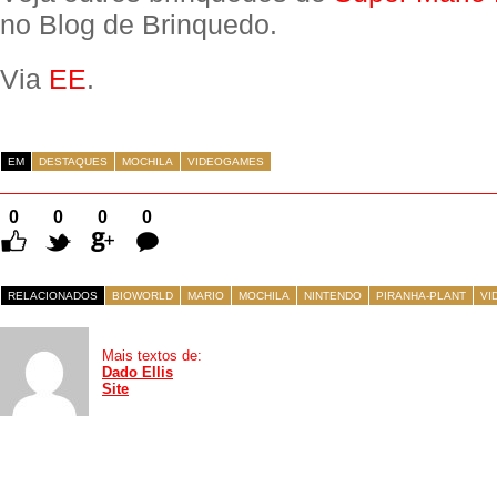
no Blog de Brinquedo.
Via
EE
.
EM
DESTAQUES
MOCHILA
VIDEOGAMES
0
0
0
0
Comentários
RELACIONADOS
BIOWORLD
MARIO
MOCHILA
NINTENDO
PIRANHA-PLANT
VI
Mais textos de:
Dado Ellis
Site