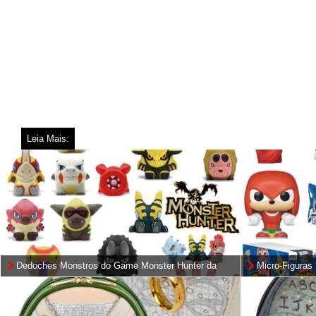
Leia Mais:
Dedoches Monstros do Game Monster Hunter da
Micro-Figuras
Capcom
2,3 cm de Altu