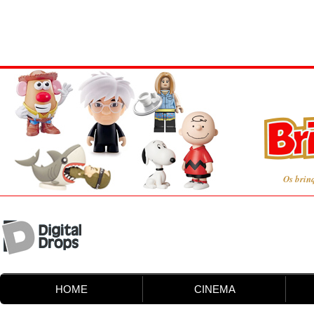
Os brin
HOME
CINEMA