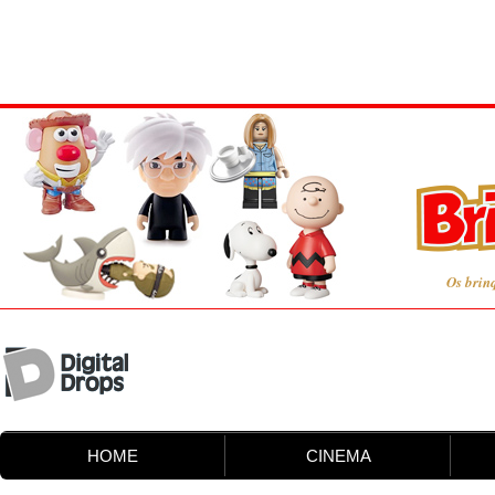
Os brin
HOME
CINEMA