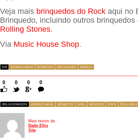
Veja mais
brinquedos do Rock
aqui no 
Brinquedo, incluindo outros brinquedo
Rolling Stones
.
Via
Music House Shop
.
EM
BOBBLE-HEAD
BONECOS
DESTAQUES
MÚSICA
0
0
0
0
Comentários
RELACIONADOS
BOBBLE-HEAD
BONECOS
DATA
MÚSICOS
ROCK
ROLLING-
Mais textos de:
Dado Ellis
Site