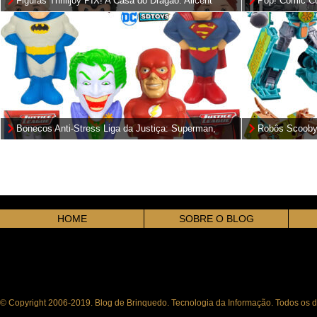
Figuras Thrilljoy PIX! A Casa do Dragão: Alicent
Pop! Comic Co
Hightower, Rhaenyra e Daemon Targaryen (House of
the Dragons)
Bonecos Anti-Stress Liga da Justiça: Superman,
Robôs Scooby
Flash, Batman e Coringa
Mysterious Pr
HOME
SOBRE O BLOG
© Copyright 2006-2019. Blog de Brinquedo. Tecnologia da Informação. Todos os di