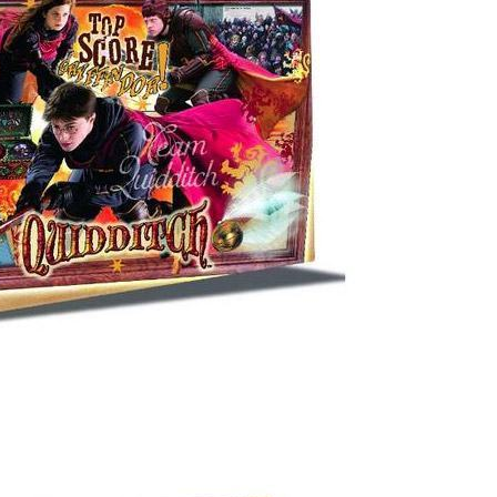
Controle
Espacial
Kit de Mo
Esportes
Outdoors
Móveis
Dollhous
Aquático
DIY
Bebês
Pedal
AAA
Publiedito