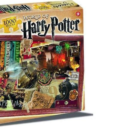
Uncatego
Others