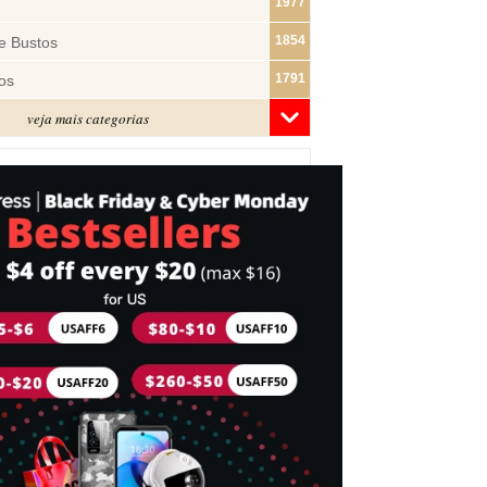
1977
1854
e Bustos
1791
os
veja mais categorias
1481
1321
ras
1283
1182
s
1074
e Pano
1018
877
743
mes
716
Cabeça
698
idades