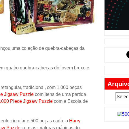
Música
Tabuleiro
Mochila
Cartas
Lego
ançou uma coleção de quebra-cabeças da
Carros
Livros
em quatro quebra-cabeças do jovem bruxo e
Cofres
Arquiv
Bobble-H
etangular, tradicional, com 1.000 peças
Lancheir
ce Jigsaw Puzzle
com itens de uma partida
 1000 Piece Jigsaw Puzzle
com a Escola de
Fantasia
Eletrônic
ente circular e 500 peças cada, o
Harry
Toy Art
saw Puzzle
com as criaturas mágicas do