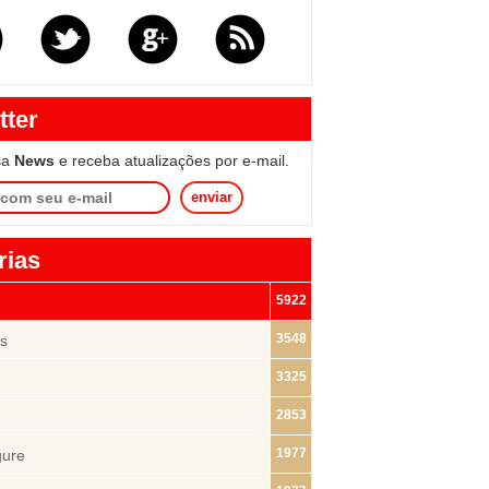
tter
sa
News
e receba atualizações por e-mail.
enviar
rias
5922
3548
s
3325
2853
1977
gure