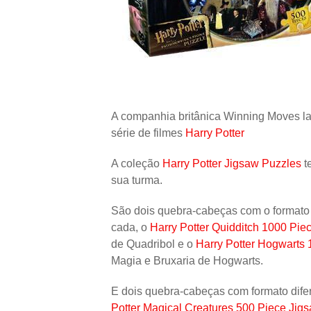
A companhia britânica Winning Moves l
série de filmes
Harry Potter
A coleção
Harry Potter Jigsaw Puzzles
t
sua turma.
São dois quebra-cabeças com o formato r
cada, o
Harry Potter Quidditch 1000 Pie
de Quadribol e o
Harry Potter Hogwarts
Magia e Bruxaria de Hogwarts.
E dois quebra-cabeças com formato difer
Potter Magical Creatures 500 Piece Jig