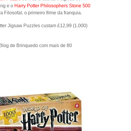
Papel
ing e o
Harry Potter Philosophers Stone 500
Filosofal, o primeiro filme da franquia.
Outros
ter Jigsaw Puzzles custam £12,99 (1.000)
Robôs
Harry Pot
Blog de Brinquedo com mais de 80
Natal
Doctor W
Star Trek
Educativ
Props
Arte
Ciências
Chaveiro
Madeira