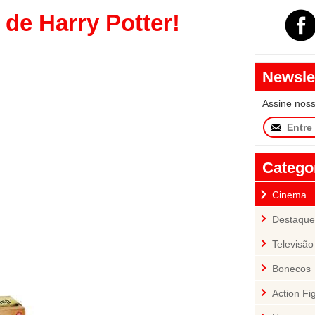
de Harry Potter!
Newsle
Assine nos
Catego
Cinema
Destaque
Televisão
Bonecos
Action Fi