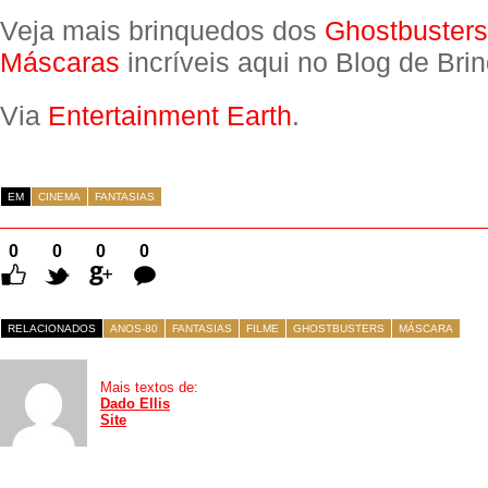
Veja mais brinquedos dos
Ghostbusters
Máscaras
incríveis aqui no Blog de Bri
Via
Entertainment Earth
.
EM
CINEMA
FANTASIAS
0
0
0
0
Comentários
RELACIONADOS
ANOS-80
FANTASIAS
FILME
GHOSTBUSTERS
MÁSCARA
Mais textos de:
Dado Ellis
Site