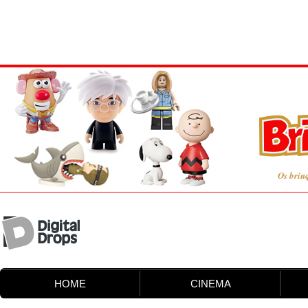
Os brin
HOME
CINEMA