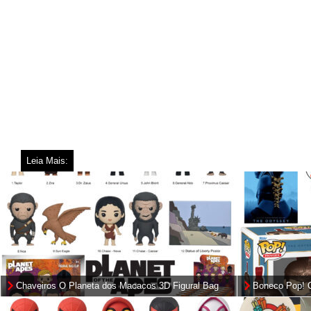
Leia Mais:
Chaveiros O Planeta dos Macacos 3D Figural Bag
Boneco Pop! O
Clips (Planet of the Apes)
Odisseia de C