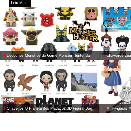
Leia Mais:
Dedoches Monstros do Game Monster Hunter da
Chaveiros Dis
Capcom
Clips
Chaveiros O Planeta dos Macacos 3D Figural Bag
Mini-Figuras 
Clips (Planet of the Apes)
Metal Fundido