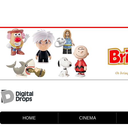
Os brin
HOME
CINEMA