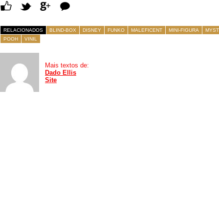
Comentários
RELACIONADOS
BLIND-BOX
DISNEY
FUNKO
MALEFICENT
MINI-FIGURA
MYST
POOH
VINIL
Mais textos de:
Dado Ellis
Site