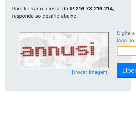
Para liberar o acesso
do IP
216.73.216.214
,
responda ao desafio abaixo.
Digite 
lado no
[trocar imagem]