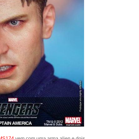
Controle
Espacial
Kit de Mo
Esportes
Outdoors
Móveis
Dollhous
Aquático
DIY
Bebês
Pedal
AAA
Publiedito
MMS174
vem com uma arma alien e dois