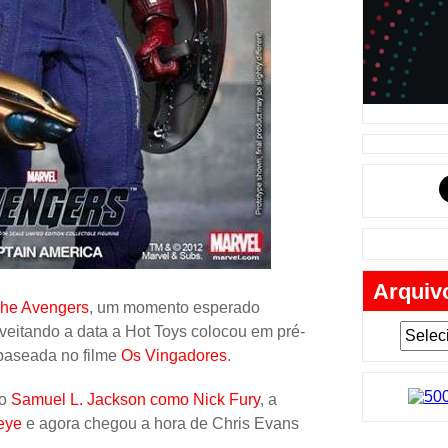
Música
Tabuleiro
Mochila
Cartas
Lego
Carros
Livros
Cofres
Arquiv
Bobble-H
he Avengers
, um momento esperado
Lancheir
veitando a data a Hot Toys colocou em pré-
a baseada no filme
Os Vingadores
.
Fantasia
Eletrônic
 o
Samuel L. Jackson como Nick Fury
, a
eye
e agora chegou a hora de Chris Evans
Toy Art