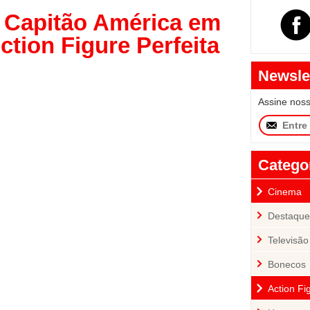
 Capitão América em
tion Figure Perfeita
Newsle
Assine nos
Catego
Cinema
Destaque
Televisão
Bonecos
Action Fi