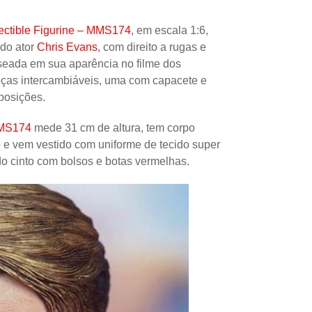
Papel
ectible Figurine – MMS174
, em escala 1:6,
Outros
 do ator
Chris Evans
, com direito a rugas e
Robôs
aseada em sua aparência no filme dos
eças intercambiáveis, uma com capacete e
Harry Pot
posições.
Natal
MMS174
mede 31 cm de altura, tem corpo
Doctor W
 e vem vestido com uniforme de tecido super
Star Trek
ndo cinto com bolsos e botas vermelhas.
Educativ
Props
Arte
Ciências
Chaveiro
Madeira