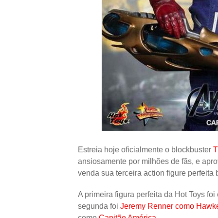
Estreia hoje oficialmente o blockbuster
T
ansiosamente por milhões de fãs, e apro
venda sua terceira action figure perfeit
A primeira figura perfeita da Hot Toys foi
segunda foi
Jeremy Renner como Hawk
como
Capitão América
.