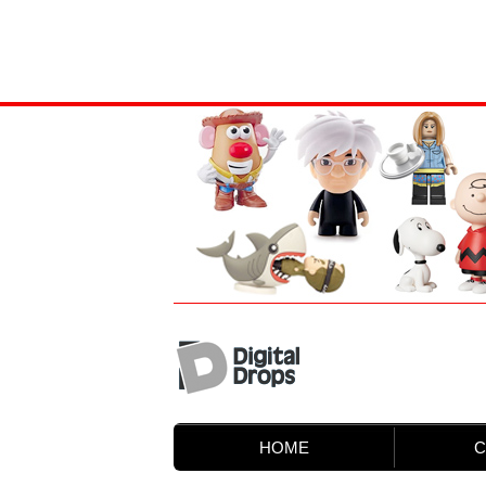
HOME
C