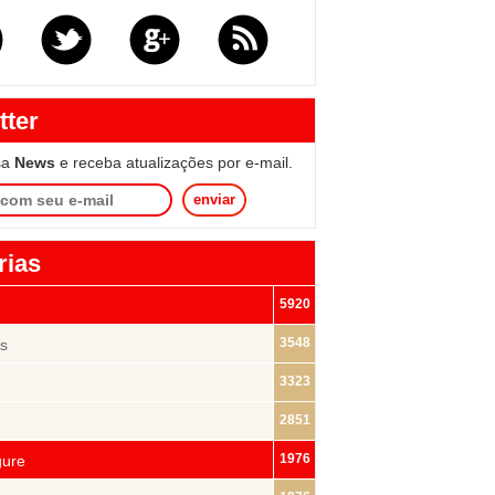
tter
sa
News
e receba atualizações por e-mail.
enviar
rias
5920
3548
s
3323
2851
1976
gure