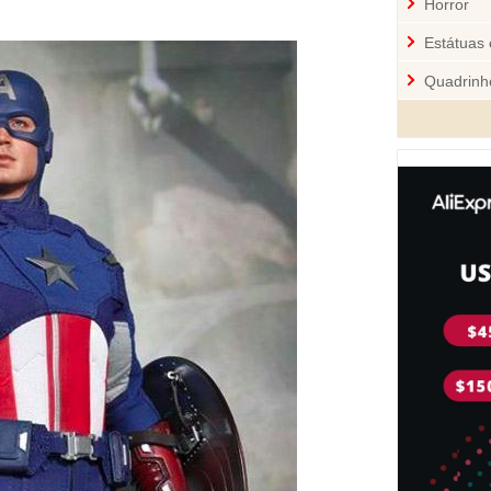
Horror
Estátuas 
Quadrinh
Cozinha
Mini-Figu
Disney
Star War
Pelúcia 
Jogos
Sci-Fi
Videoga
Quebra-
Personal