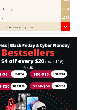
1976
1854
e Bustos
1790
os
veja mais categorias
1480
1319
ras
1283
1182
s
1074
e Pano
1018
877
743
mes
716
Cabeça
697
idades