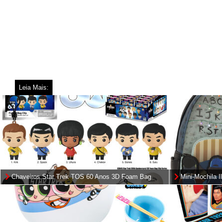
Leia Mais:
Chaveiros Star Trek TOS 60 Anos 3D Foam Bag
Mini-Mochila I
Clips
Stranger Thin