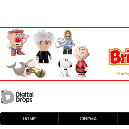
Os brin
HOME
CINEMA