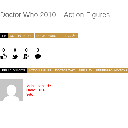
Doctor Who 2010 – Action Figures
EM
ACTION FIGURE
DOCTOR WHO
TELEVISÃO
0
0
0
0
Comentários
RELACIONADOS
ACTION-FIGURE
DOCTOR-WHO
SÉRIE-TV
UNDERGROUND-TOYS
Mais textos de:
Dado Ellis
Site