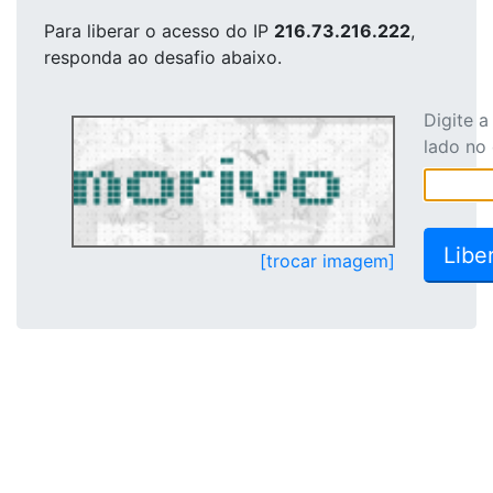
Para liberar o acesso
do IP
216.73.216.222
,
responda ao desafio abaixo.
Digite 
lado no
[trocar imagem]