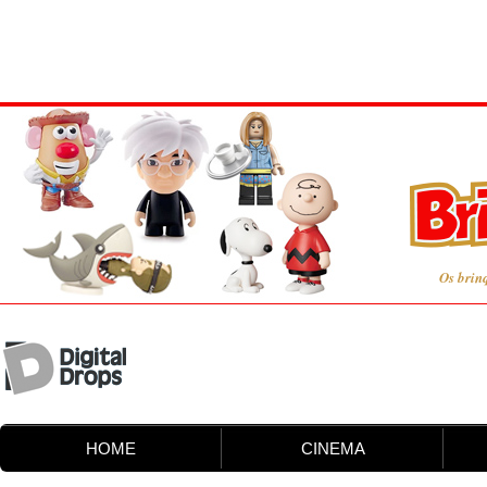
Os brin
HOME
CINEMA