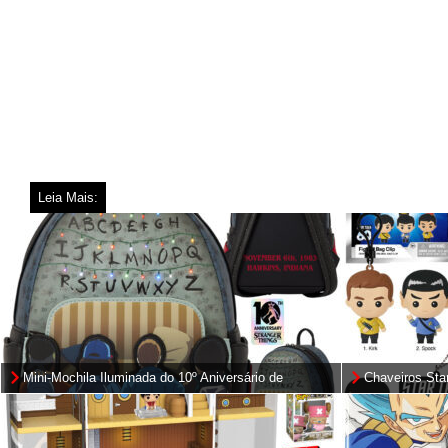
Leia Mais:
Mini-Mochila Iluminada do 10º Aniversário de
Chaveiros St
Stranger Things
Clips