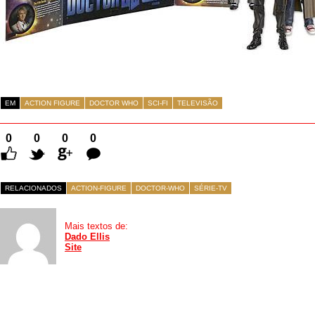
EM
ACTION FIGURE
DOCTOR WHO
SCI-FI
TELEVISÃO
0
0
0
0
Comentários
RELACIONADOS
ACTION-FIGURE
DOCTOR-WHO
SÉRIE-TV
Mais textos de:
Dado Ellis
Site