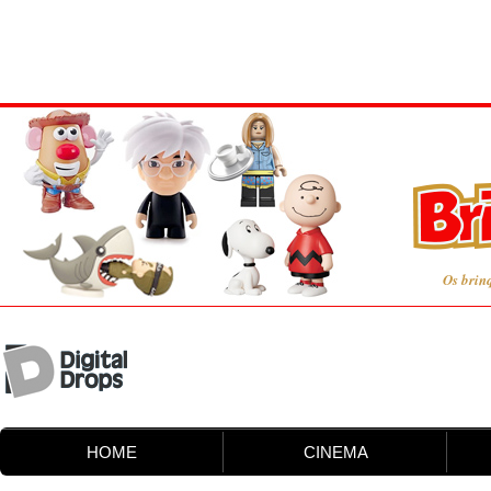
Os brin
HOME
CINEMA