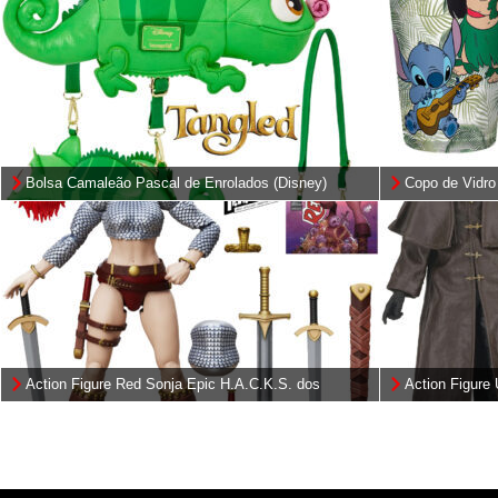
Bolsa Camaleão Pascal de Enrolados (Disney)
Copo de Vidro 
Família”
Action Figure Red Sonja Epic H.A.C.K.S. dos
Action Figure
Quadrinhos “Immortal Red Sonja”
Vocês Fizeram