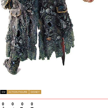
EM
ACTION FIGURE
DISNEY
0
0
0
0