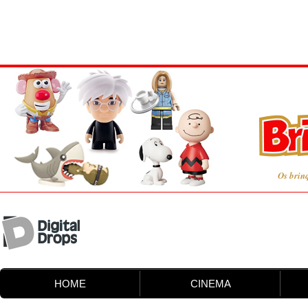
Os brin
HOME
CINEMA