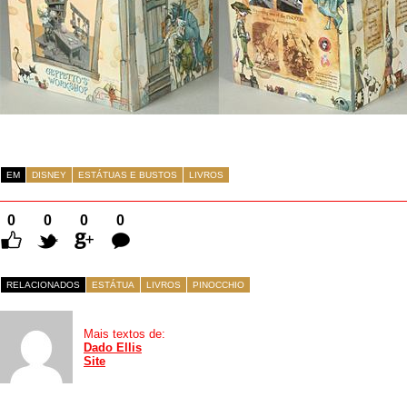
EM
DISNEY
ESTÁTUAS E BUSTOS
LIVROS
0
0
0
0
Comentários
RELACIONADOS
ESTÁTUA
LIVROS
PINOCCHIO
Mais textos de:
Dado Ellis
Site