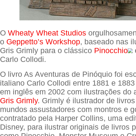
O
Wheaty Wheat Studios
orgulhosamen
o
Geppetto’s Workshop
, baseado nas i
Gris Grimly para o clássico
Pinocchio
Carlo Collodi.
O livro As Aventuras de Pinóquio foi esc
italiano Carlo Collodi entre 1881 e 188
em inglês em 2002 com ilustrações do
Gris Grimly
. Grimly é ilustrador de livros
mundos assustadores com montros e gob
contratado pela Harper Collins, uma edi
Disney, para ilustrar originais de livros 
como Pinocchio, Monster Museum e Cr