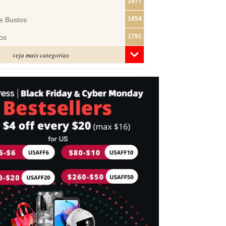
1977
1854
e Bustos
1791
os
veja mais categorias
1480
1320
ras
1283
1182
s
1074
e Pano
1018
877
743
mes
716
Cabeça
698
idades