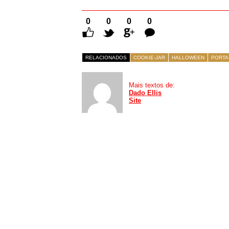
0
0
0
0
Comentários
RELACIONADOS
COOKIE-JAR
HALLOWEEN
PORTA
Mais textos de:
Dado Ellis
Site