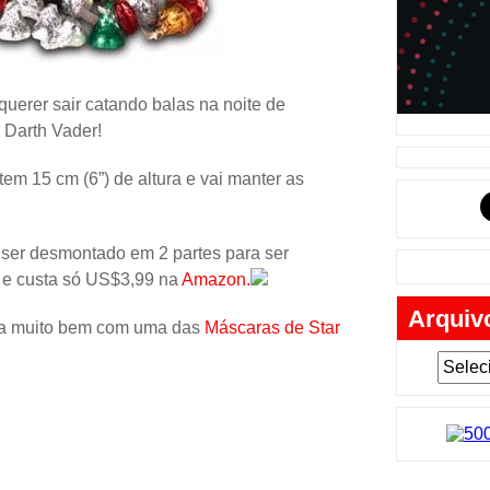
Música
Tabuleiro
Mochila
querer sair catando balas na noite de
Cartas
Darth Vader!
Lego
 tem 15 cm (6”) de altura e vai manter as
Carros
Livros
 ser desmontado em 2 partes para ser
 e custa só US$3,99 na
Amazon.
Cofres
Arquiv
Bobble-H
ina muito bem com uma das
Máscaras de Star
Lancheir
Fantasia
Eletrônic
Toy Art