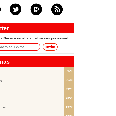
tter
sa
News
e receba atualizações por e-mail.
enviar
rias
5921
3548
s
3324
2853
1977
gure