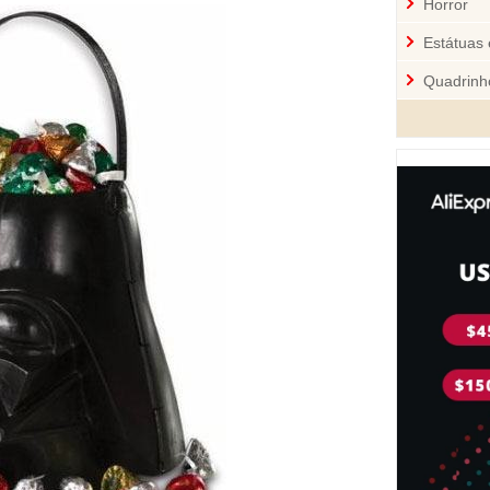
Horror
Estátuas 
Quadrinh
Cozinha
Mini-Figu
Disney
Star War
Pelúcia 
Jogos
Sci-Fi
Videoga
Quebra-
Personal