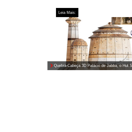
Leia Mais:
Quebra-Cabeça 3D Palácio de Jabba, o Hut S
Wars 4D Build