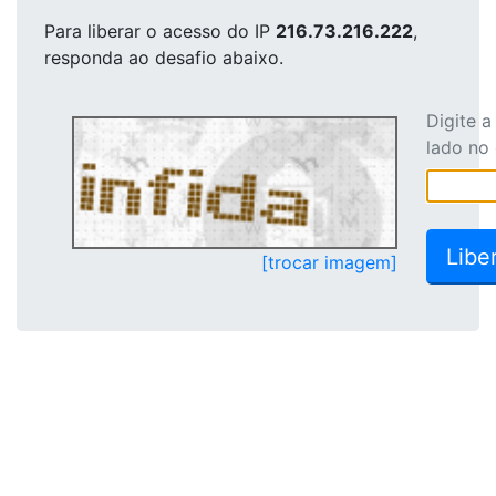
Para liberar o acesso
do IP
216.73.216.222
,
responda ao desafio abaixo.
Digite 
lado no
[trocar imagem]