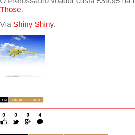
O Pterossauro voador custa £39.95 na
Those
.
Via
Shiny Shiny
.
EM
CONTROLE REMOTO
0
0
0
4
Comentários