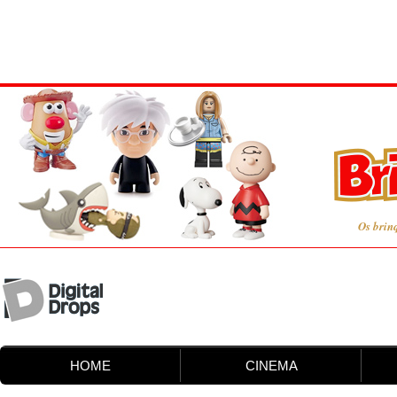
Os brin
HOME
CINEMA