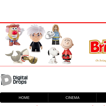
Os brin
HOME
CINEMA