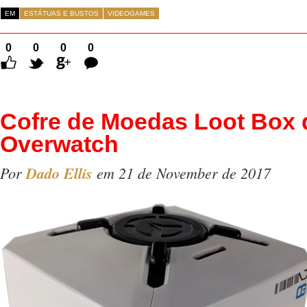
EM
ESTÁTUAS E BUSTOS
VIDEOGAMES
0
0
0
0
Comentários
Cofre de Moedas Loot Box
Overwatch
Por
Dado Ellis
em 21 de November de 2017