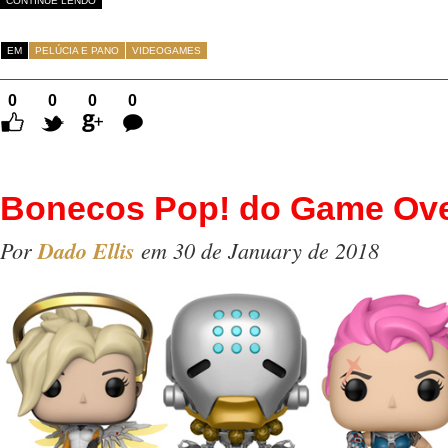
CONTINUE LENDO
EM
PELÚCIA E PANO
VIDEOGAMES
0
0
0
0
Comentários
Bonecos Pop! do Game Ov
Por
Dado Ellis
em 30 de January de 2018