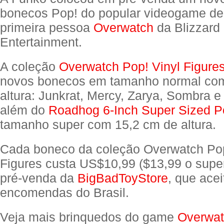
bonecos Pop! do popular videogame de 
primeira pessoa
Overwatch
da Blizzard
Entertainment.
A coleção
Overwatch Pop! Vinyl Figure
novos bonecos em tamanho normal com
altura: Junkrat, Mercy, Zarya, Sombra e
além do
Roadhog 6-Inch Super Sized P
tamanho super com 15,2 cm de altura.
Cada boneco da coleção Overwatch Pop
Figures custa US$10,99 ($13,99 o super
pré-venda da
BigBadToyStore
, que acei
encomendas do Brasil.
Veja mais brinquedos do game
Overwa