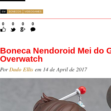
EM
BONECOS
VIDEOGAMES
0
0
0
0
Comentários
Boneca Nendoroid Mei do
Overwatch
Por
Dado Ellis
em 14 de April de 2017