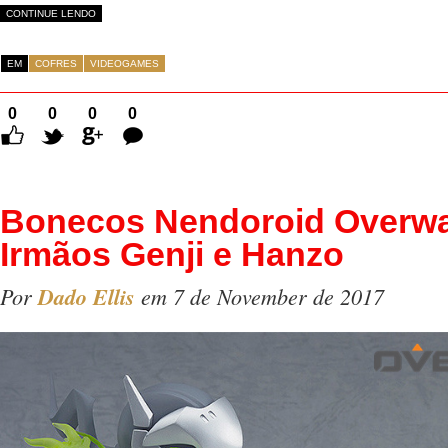
CONTINUE LENDO
EM
COFRES
VIDEOGAMES
0
0
0
0
Comentários
Bonecos Nendoroid Overwa
Irmãos Genji e Hanzo
Por
Dado Ellis
em 7 de November de 2017